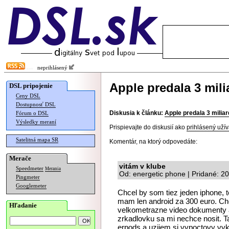
neprihlásený
Apple predala 3 mil
DSL pripojenie
Ceny DSL
Dostupnosť DSL
Diskusia k článku:
Apple predala 3 milia
Fórum o DSL
Výsledky meraní
Prispievajte do diskusií ako
prihlásený užív
Satelitná mapa SR
Komentár, na ktorý odpovedáte:
Merače
vitám v klube
Speedmeter
Merania
Od: energetic phone | Pridané: 2
Pingmeter
Googlemeter
Chcel by som tiez jeden iphone, t
mam len android za 300 euro. Ch
Hľadanie
velkometrazne video dokumenty a 
zrkadlovku sa mi nechce nosit. T
erpods a uzijem si vypoctovy vyko