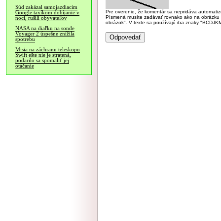
Súd zakázal samojazdiacim
Pre overenie, že komentár sa nepridáva automatizov
Google taxíkom dobíjanie v
Písmená musíte zadávať rovnako ako na obrázku veľk
noci, rušili obyvateľov
obrázok". V texte sa používajú iba znaky "BC
NASA na diaľku na sonde
Voyager 2 úspešne znížila
spotrebu
Misia na záchranu teleskopu
Swift ešte nie je stratená,
podarilo sa spomaliť jej
otáčanie