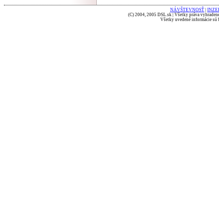
NÁVŠTEVNOSŤ
|
INZE
(C) 2004, 2005 DSL.sk | Všetky práva vyhradené
Všetky uvedené informácie sú b