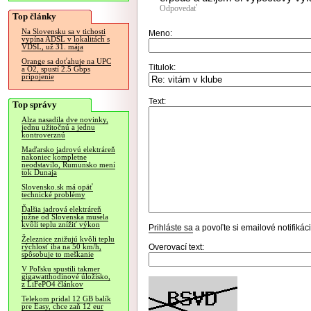
Odpovedať
Top články
Na Slovensku sa v tichosti
Meno:
vypína ADSL v lokalitách s
VDSL, už 31. mája
Orange sa doťahuje na UPC
Titulok:
a O2, spustí 2.5 Gbps
pripojenie
Text:
Top správy
Alza nasadila dve novinky,
jednu užitočnú a jednu
kontroverznú
Maďarsko jadrovú elektráreň
nakoniec kompletne
neodstavilo, Rumunsko mení
tok Dunaja
Slovensko.sk má opäť
technické problémy
Ďalšia jadrová elektráreň
južne od Slovenska musela
kvôli teplu znížiť výkon
Prihláste sa
a povoľte si emailové notifiká
Železnice znižujú kvôli teplu
Overovací text:
rýchlosť iba na 50 km/h,
spôsobuje to meškanie
V Poľsku spustili takmer
gigawatthodinové úložisko,
z LiFePO4 článkov
Telekom pridal 12 GB balík
pre Easy, chce zaň 12 eur