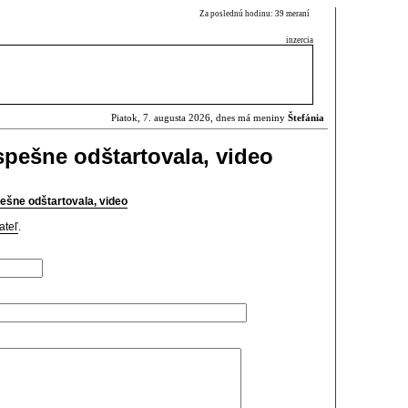
Za poslednú hodinu: 39 meraní
inzercia
Piatok, 7. augusta 2026, dnes má meniny
Štefánia
spešne odštartovala, video
pešne odštartovala, video
ateľ
.