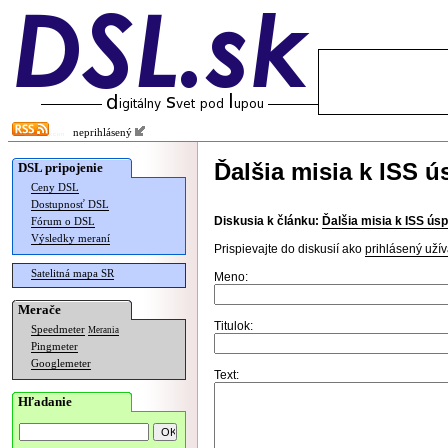
neprihlásený
Ďalšia misia k ISS ú
DSL pripojenie
Ceny DSL
Dostupnosť DSL
Diskusia k článku:
Ďalšia misia k ISS ús
Fórum o DSL
Výsledky meraní
Prispievajte do diskusií ako
prihlásený užív
Satelitná mapa SR
Meno:
Merače
Titulok:
Speedmeter
Merania
Pingmeter
Googlemeter
Text:
Hľadanie