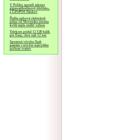
V Poľsku spustili takmer
gigawatthodinové úložisko,
z LiFePO4 článkov
Ďalšia jadrová elektráreň
južne od Slovenska musela
kvôli teplu znížiť výkon
Telekom pridal 12 GB balík
pre Easy, chce zaň 12 eur
Spustená výroba flash
pamäte s novým najvyšším
počtom vrstiev