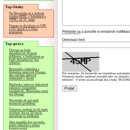
Top články
Na Slovensku sa v tichosti
vypína ADSL v lokalitách s
VDSL, už 31. mája
Orange sa doťahuje na UPC
a O2, spustí 2.5 Gbps
Prihláste sa
a povoľte si emailové notifiká
pripojenie
Overovací text:
Top správy
Chrome sa bude
aktualizovať dvakrát
týždenne, v budúcnosti sa
bude aktualizovať bez
reštartov
Rumunsko odstrelmi a
blokádou mení tok Dunaja,
Pre overenie, že komentár sa nepridáva automatizov
aby udržalo jadrovú
Písmená musíte zadávať rovnako ako na obrázku veľk
elektráreň v chode
obrázok". V texte sa používajú iba znaky "BC
Maďarsko jadrovú elektráreň
nakoniec kompletne
neodstavilo, Rumunsko mení
tok Dunaja
Slovensko.sk má opäť
technické problémy
Železnice znižujú kvôli teplu
rýchlosť iba na 50 km/h,
spôsobuje to meškanie
Alza nasadila dve novinky,
jednu užitočnú a jednu
kontroverznú