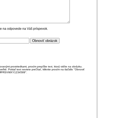
cie na odpovede na Váš príspevok.
anými prostriedkami, prosím prepíšte text, ktorý vidíte na obrázku.
é. Pokiaľ text neviete prečítať, kliknite prosím na tlačidlo "Obnoviť
DJKMPRSVWXY1234589".