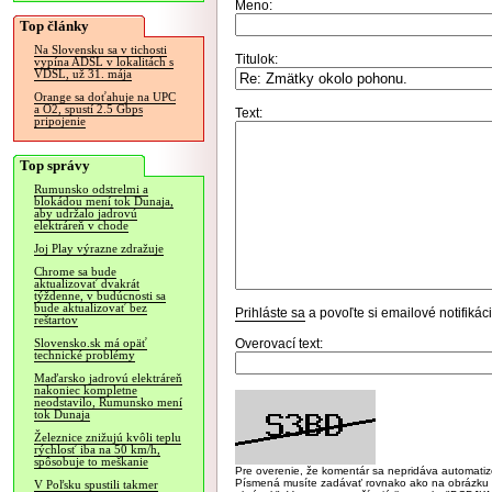
Meno:
Top články
Na Slovensku sa v tichosti
Titulok:
vypína ADSL v lokalitách s
VDSL, už 31. mája
Orange sa doťahuje na UPC
a O2, spustí 2.5 Gbps
Text:
pripojenie
Top správy
Rumunsko odstrelmi a
blokádou mení tok Dunaja,
aby udržalo jadrovú
elektráreň v chode
Joj Play výrazne zdražuje
Chrome sa bude
aktualizovať dvakrát
týždenne, v budúcnosti sa
bude aktualizovať bez
Prihláste sa
a povoľte si emailové notifiká
reštartov
Overovací text:
Slovensko.sk má opäť
technické problémy
Maďarsko jadrovú elektráreň
nakoniec kompletne
neodstavilo, Rumunsko mení
tok Dunaja
Železnice znižujú kvôli teplu
rýchlosť iba na 50 km/h,
spôsobuje to meškanie
Pre overenie, že komentár sa nepridáva automatizov
Písmená musíte zadávať rovnako ako na obrázku veľk
V Poľsku spustili takmer