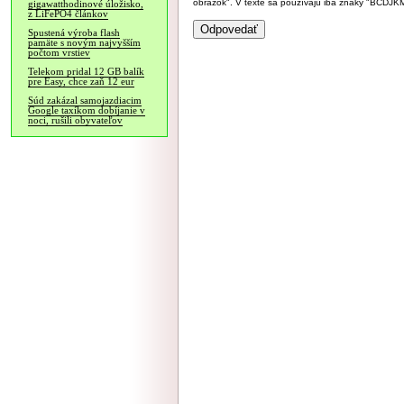
obrázok". V texte sa používajú iba znaky "BC
gigawatthodinové úložisko,
z LiFePO4 článkov
Spustená výroba flash
pamäte s novým najvyšším
počtom vrstiev
Telekom pridal 12 GB balík
pre Easy, chce zaň 12 eur
Súd zakázal samojazdiacim
Google taxíkom dobíjanie v
noci, rušili obyvateľov