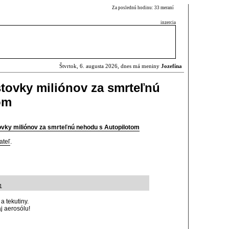
Za poslednú hodinu: 33 meraní
inzercia
Štvrtok, 6. augusta 2026, dnes má meniny
Jozefína
stovky miliónov za smrteľnú
om
tovky miliónov za smrteľnú nehodu s Autopilotom
ateľ
.
1
a tekutiny.
j aerosólu!