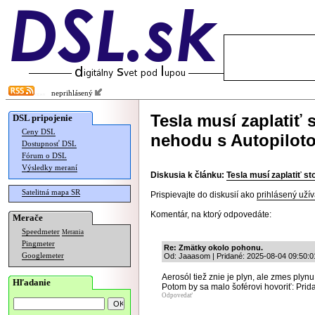
neprihlásený
Tesla musí zaplatiť 
DSL pripojenie
Ceny DSL
nehodu s Autopilot
Dostupnosť DSL
Fórum o DSL
Výsledky meraní
Diskusia k článku:
Tesla musí zaplatiť s
Satelitná mapa SR
Prispievajte do diskusií ako
prihlásený užív
Komentár, na ktorý odpovedáte:
Merače
Speedmeter
Merania
Pingmeter
Re: Zmätky okolo pohonu.
Googlemeter
Od: Jaaasom | Pridané: 2025-08-04 09:50:0
Aerosól tiež znie je plyn, ale zmes plynu 
Hľadanie
Potom by sa malo šoférovi hovoriť: Prida
Odpovedať