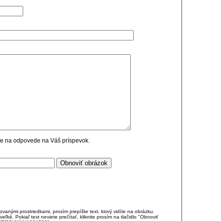
cie na odpovede na Váš príspevok.
anými prostriedkami, prosím prepíšte text, ktorý vidíte na obrázku.
é. Pokiaľ text neviete prečítať, kliknite prosím na tlačidlo "Obnoviť