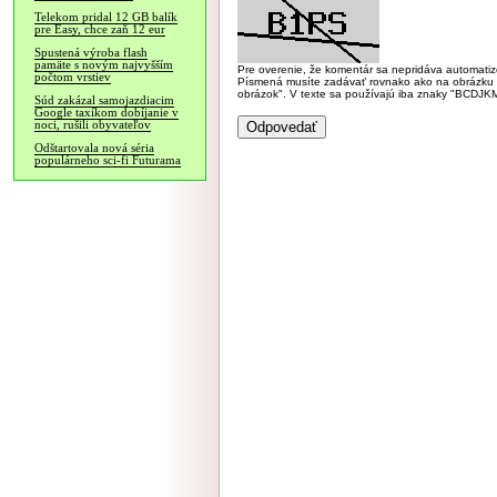
Telekom pridal 12 GB balík
pre Easy, chce zaň 12 eur
Spustená výroba flash
pamäte s novým najvyšším
Pre overenie, že komentár sa nepridáva automatizov
počtom vrstiev
Písmená musíte zadávať rovnako ako na obrázku veľk
obrázok". V texte sa používajú iba znaky "BC
Súd zakázal samojazdiacim
Google taxíkom dobíjanie v
noci, rušili obyvateľov
Odštartovala nová séria
populárneho sci-fi Futurama