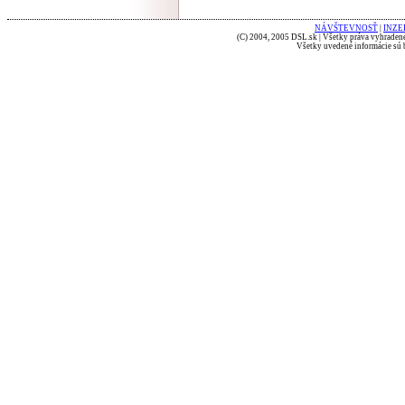
NÁVŠTEVNOSŤ
|
INZE
(C) 2004, 2005 DSL.sk | Všetky práva vyhradené
Všetky uvedené informácie sú b