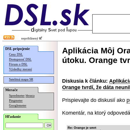
neprihlásený
Aplikácia Môj Or
DSL pripojenie
Ceny DSL
útoku. Orange tvr
Dostupnosť DSL
Fórum o DSL
Výsledky meraní
Satelitná mapa SR
Diskusia k článku:
Aplikáci
Orange tvrdí, že dáta neuni
Merače
Speedmeter
Merania
Prispievajte do diskusií ako
p
Pingmeter
Googlemeter
Komentár, na ktorý odpovedá
Hľadanie
Re: Orange je smrt