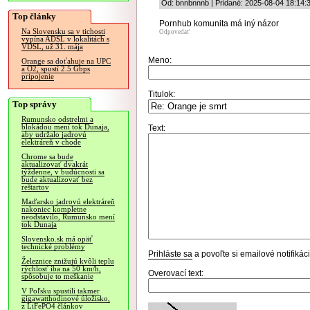
Od: bnnbnnnb | Pridané: 2025-08-04 18:14:
Top články
Pornhub komunita má iný názor
Na Slovensku sa v tichosti
Odpovedať
vypína ADSL v lokalitách s
VDSL, už 31. mája
Meno:
Orange sa doťahuje na UPC
a O2, spustí 2.5 Gbps
pripojenie
Titulok:
Top správy
Rumunsko odstrelmi a
blokádou mení tok Dunaja,
Text:
aby udržalo jadrovú
elektráreň v chode
Chrome sa bude
aktualizovať dvakrát
týždenne, v budúcnosti sa
bude aktualizovať bez
reštartov
Maďarsko jadrovú elektráreň
nakoniec kompletne
neodstavilo, Rumunsko mení
tok Dunaja
Slovensko.sk má opäť
technické problémy
Prihláste sa
a povoľte si emailové notifiká
Železnice znižujú kvôli teplu
rýchlosť iba na 50 km/h,
Overovací text:
spôsobuje to meškanie
V Poľsku spustili takmer
gigawatthodinové úložisko,
z LiFePO4 článkov