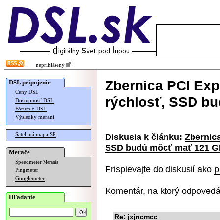
neprihlásený
Zbernica PCI Exp
DSL pripojenie
Ceny DSL
rýchlosť, SSD b
Dostupnosť DSL
Fórum o DSL
Výsledky meraní
Satelitná mapa SR
Diskusia k článku:
Zbernica
SSD budú môcť mať 121 G
Merače
Speedmeter
Merania
Prispievajte do diskusií ako
p
Pingmeter
Googlemeter
Komentár, na ktorý odpovedá
Hľadanie
Re: jxjncmcc