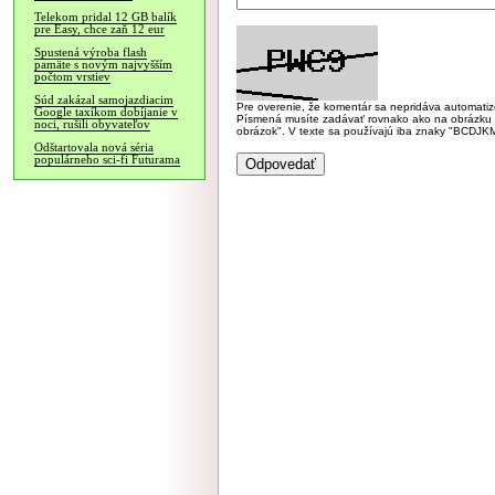
Telekom pridal 12 GB balík
pre Easy, chce zaň 12 eur
Spustená výroba flash
pamäte s novým najvyšším
počtom vrstiev
Súd zakázal samojazdiacim
Pre overenie, že komentár sa nepridáva automatizov
Google taxíkom dobíjanie v
Písmená musíte zadávať rovnako ako na obrázku veľk
noci, rušili obyvateľov
obrázok". V texte sa používajú iba znaky "BC
Odštartovala nová séria
populárneho sci-fi Futurama