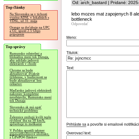
Od: arch_bastard | Pridané: 2025
Top články
lebo mozes mat zapojenych 8 ale
Na Slovensku sa v tichosti
vypína ADSL v lokalitách s
bottleneck
VDSL, už 31. mája
Odpovedať
Orange sa doťahuje na UPC
a O2, spustí 2.5 Gbps
pripojenie
Meno:
Top správy
Titulok:
Rumunsko odstrelmi a
blokádou mení tok Dunaja,
aby udržalo jadrovú
elektráreň v chode
Text:
Chrome sa bude
aktualizovať dvakrát
týždenne, v budúcnosti sa
bude aktualizovať bez
reštartov
Maďarsko jadrovú elektráreň
nakoniec kompletne
neodstavilo, Rumunsko mení
tok Dunaja
Slovensko.sk má opäť
technické problémy
Železnice znižujú kvôli teplu
rýchlosť iba na 50 km/h,
spôsobuje to meškanie
Prihláste sa
a povoľte si emailové notifiká
V Poľsku spustili takmer
Overovací text:
gigawatthodinové úložisko,
z LiFePO4 článkov