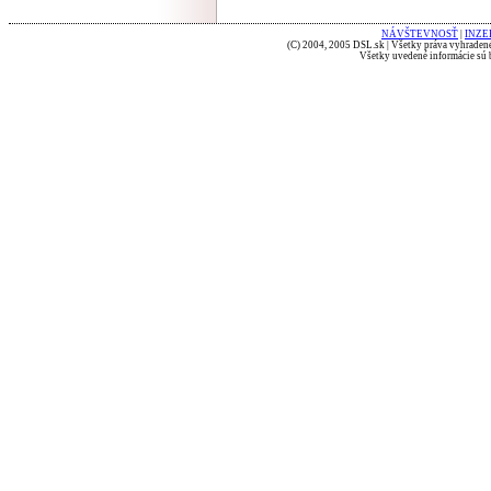
NÁVŠTEVNOSŤ
|
INZE
(C) 2004, 2005 DSL.sk | Všetky práva vyhradené
Všetky uvedené informácie sú b