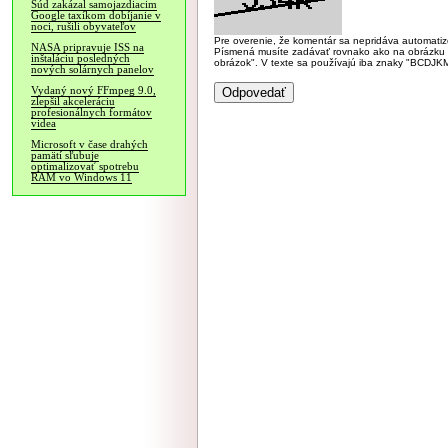
Súd zakázal samojazdiacim
Google taxíkom dobíjanie v
noci, rušili obyvateľov
Pre overenie, že komentár sa nepridáva automatizov
NASA pripravuje ISS na
Písmená musíte zadávať rovnako ako na obrázku veľk
inštaláciu posledných
obrázok". V texte sa používajú iba znaky "BC
nových solárnych panelov
Vydaný nový FFmpeg 9.0,
zlepšil akceleráciu
profesionálnych formátov
videa
Microsoft v čase drahých
pamätí sľubuje
optimalizovať spotrebu
RAM vo Windows 11