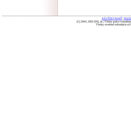
NÁVŠTEVNOSŤ
|
INZE
(C) 2004, 2005 DSL.sk | Všetky práva vyhradené
Všetky uvedené informácie sú b