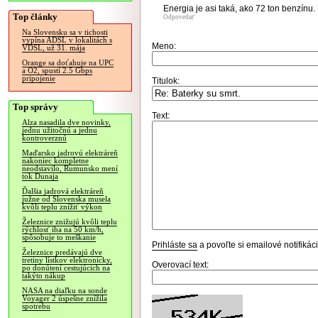
Energia je asi taká, ako 72 ton benzínu. 
Top články
Odpovedať
Na Slovensku sa v tichosti
vypína ADSL v lokalitách s
Meno:
VDSL, už 31. mája
Orange sa doťahuje na UPC
a O2, spustí 2.5 Gbps
pripojenie
Titulok:
Top správy
Text:
Alza nasadila dve novinky,
jednu užitočnú a jednu
kontroverznú
Maďarsko jadrovú elektráreň
nakoniec kompletne
neodstavilo, Rumunsko mení
tok Dunaja
Ďalšia jadrová elektráreň
južne od Slovenska musela
kvôli teplu znížiť výkon
Železnice znižujú kvôli teplu
rýchlosť iba na 50 km/h,
spôsobuje to meškanie
Prihláste sa
a povoľte si emailové notifiká
Železnice predávajú dve
tretiny lístkov elektronicky,
Overovací text:
po donútení cestujúcich na
takýto nákup
NASA na diaľku na sonde
Voyager 2 úspešne znížila
spotrebu