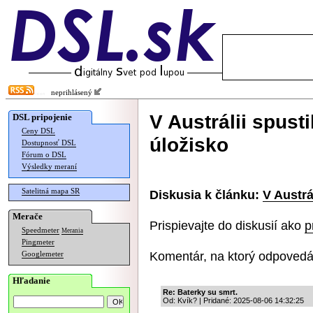
neprihlásený
V Austrálii spusti
DSL pripojenie
Ceny DSL
úložisko
Dostupnosť DSL
Fórum o DSL
Výsledky meraní
Satelitná mapa SR
Diskusia k článku:
V Austrá
Merače
Prispievajte do diskusií ako
p
Speedmeter
Merania
Pingmeter
Komentár, na ktorý odpovedá
Googlemeter
Hľadanie
Re: Baterky su smrt.
Od: Kvík? | Pridané: 2025-08-06 14:32:25