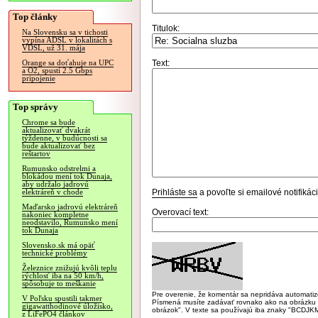
Top články
Titulok:
Na Slovensku sa v tichosti
vypína ADSL v lokalitách s
VDSL, už 31. mája
Text:
Orange sa doťahuje na UPC
a O2, spustí 2.5 Gbps
pripojenie
Top správy
Chrome sa bude
aktualizovať dvakrát
týždenne, v budúcnosti sa
bude aktualizovať bez
reštartov
Rumunsko odstrelmi a
blokádou mení tok Dunaja,
aby udržalo jadrovú
Prihláste sa
a povoľte si emailové notifiká
elektráreň v chode
Maďarsko jadrovú elektráreň
Overovací text:
nakoniec kompletne
neodstavilo, Rumunsko mení
tok Dunaja
Slovensko.sk má opäť
technické problémy
Železnice znižujú kvôli teplu
rýchlosť iba na 50 km/h,
spôsobuje to meškanie
Pre overenie, že komentár sa nepridáva automatizov
V Poľsku spustili takmer
Písmená musíte zadávať rovnako ako na obrázku veľk
gigawatthodinové úložisko,
obrázok". V texte sa používajú iba znaky "BC
z LiFePO4 článkov