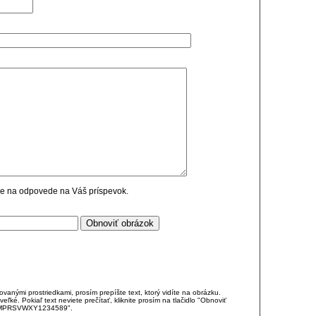
cie na odpovede na Váš príspevok.
anými prostriedkami, prosím prepíšte text, ktorý vidíte na obrázku.
é. Pokiaľ text neviete prečítať, kliknite prosím na tlačidlo "Obnoviť
DJKMPRSVWXY1234589".