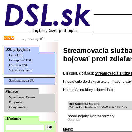
neprihlásený
Streamovacia služba
DSL pripojenie
Ceny DSL
bojovať proti zdieľa
Dostupnosť DSL
Fórum o DSL
Výsledky meraní
Diskusia k článku:
Streamovacia služba H
Satelitná mapa SR
Prispievajte do diskusií ako
prihlásený užív
Komentár, na ktorý odpovedáte:
Merače
Speedmeter
Merania
Pingmeter
Re: Socialna sluzba
Googlemeter
Od: lastof | Pridané: 2025-08-09 11:07:22
porad nejaky web na torrenty
Hľadanie
Odpovedať
Meno: