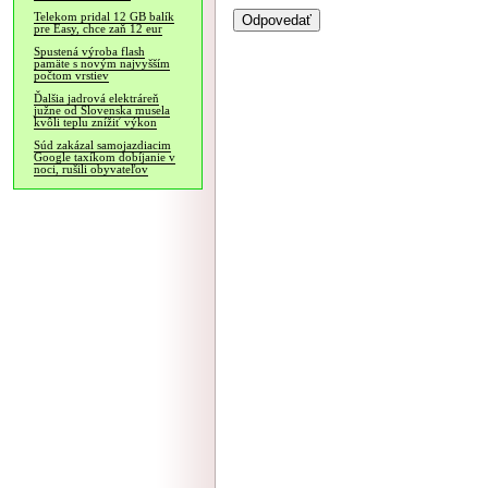
Telekom pridal 12 GB balík
pre Easy, chce zaň 12 eur
Spustená výroba flash
pamäte s novým najvyšším
počtom vrstiev
Ďalšia jadrová elektráreň
južne od Slovenska musela
kvôli teplu znížiť výkon
Súd zakázal samojazdiacim
Google taxíkom dobíjanie v
noci, rušili obyvateľov