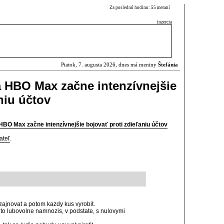
Za poslednú hodinu: 55 meraní
inzercia
Piatok, 7. augusta 2026, dnes má meniny
Štefánia
 HBO Max začne intenzívnejšie
niu účtov
BO Max začne intenzívnejšie bojovať proti zdieľaniu účtov
ateľ
.
ajnovat a potom kazdy kus vyrobit.
 to lubovolne namnozis, v podstate, s nulovymi