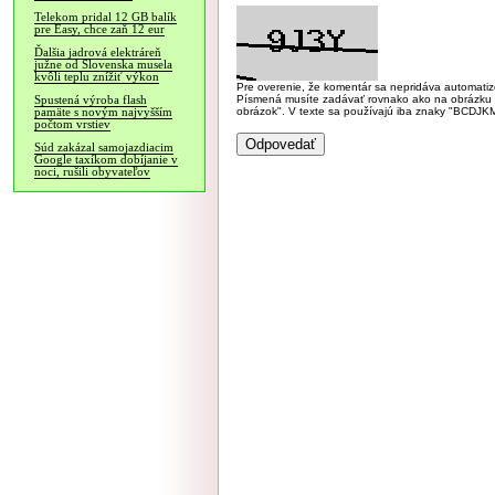
Telekom pridal 12 GB balík
pre Easy, chce zaň 12 eur
Ďalšia jadrová elektráreň
južne od Slovenska musela
kvôli teplu znížiť výkon
Pre overenie, že komentár sa nepridáva automatizov
Písmená musíte zadávať rovnako ako na obrázku veľk
Spustená výroba flash
obrázok". V texte sa používajú iba znaky "BC
pamäte s novým najvyšším
počtom vrstiev
Súd zakázal samojazdiacim
Google taxíkom dobíjanie v
noci, rušili obyvateľov