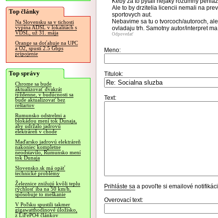
Keby za to pytali nejaky rozumny peniaz,
Ale to by drzitelia licencii nemali na pr
Top články
sportovych aut.
Nebavime sa tu o tvorcoch/autoroch, al
Na Slovensku sa v tichosti
vypína ADSL v lokalitách s
ovladaju trh. Samotny autor/interpret ma
VDSL, už 31. mája
Odpovedať
Orange sa doťahuje na UPC
a O2, spustí 2.5 Gbps
Meno:
pripojenie
Top správy
Titulok:
Chrome sa bude
aktualizovať dvakrát
týždenne, v budúcnosti sa
Text:
bude aktualizovať bez
reštartov
Rumunsko odstrelmi a
blokádou mení tok Dunaja,
aby udržalo jadrovú
elektráreň v chode
Maďarsko jadrovú elektráreň
nakoniec kompletne
neodstavilo, Rumunsko mení
tok Dunaja
Slovensko.sk má opäť
technické problémy
Železnice znižujú kvôli teplu
Prihláste sa
a povoľte si emailové notifiká
rýchlosť iba na 50 km/h,
spôsobuje to meškanie
Overovací text:
V Poľsku spustili takmer
gigawatthodinové úložisko,
z LiFePO4 článkov