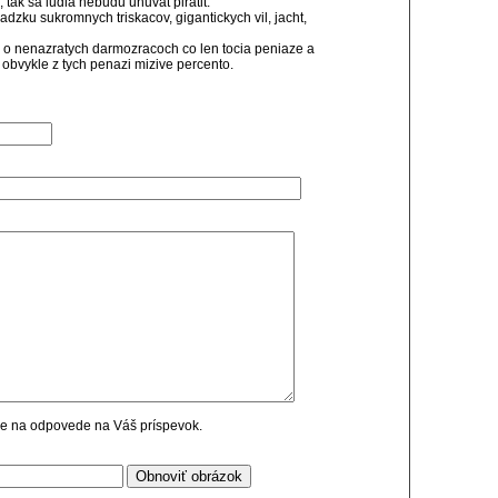
 tak sa ludia nebudu unuvat piratit.
evadzku sukromnych triskacov, gigantickych vil, jacht,
e o nenazratych darmozracoch co len tocia peniaze a
 obvykle z tych penazi mizive percento.
cie na odpovede na Váš príspevok.