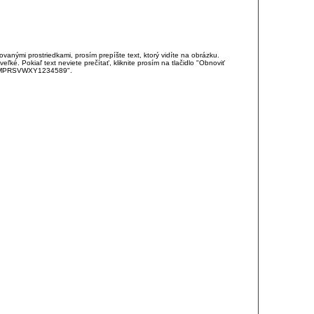
anými prostriedkami, prosím prepíšte text, ktorý vidíte na obrázku.
é. Pokiaľ text neviete prečítať, kliknite prosím na tlačidlo "Obnoviť
DJKMPRSVWXY1234589".