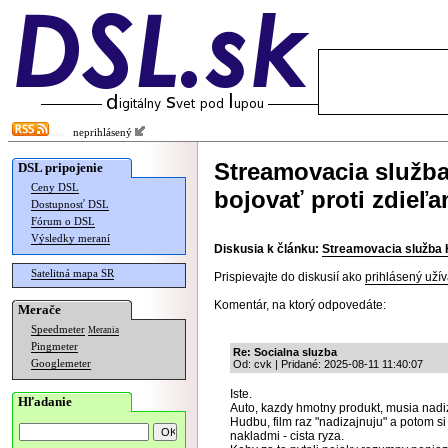
neprihlásený
Streamovacia služba
DSL pripojenie
Ceny DSL
bojovať proti zdieľa
Dostupnosť DSL
Fórum o DSL
Výsledky meraní
Diskusia k článku:
Streamovacia služba H
Satelitná mapa SR
Prispievajte do diskusií ako
prihlásený užív
Komentár, na ktorý odpovedáte:
Merače
Speedmeter
Merania
Pingmeter
Re: Socialna sluzba
Googlemeter
Od: cvk | Pridané: 2025-08-11 11:40:07
Iste.
Hľadanie
Auto, kazdy hmotny produkt, musia nadiz
Hudbu, film raz "nadizajnuju" a potom si
nakladmi - cista ryza.