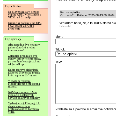
Top články
Na Slovensku sa v tichosti
Re: na oplatku
vypína ADSL v lokalitách s
Od: boris11 | Pridané: 2025-08-13 09:16:04
VDSL, už 31. mája
vzhladom na to, ze je to 100% statna ak
Orange sa doťahuje na UPC
a O2, spustí 2.5 Gbps
Odpovedať
pripojenie
Meno:
Top správy
Alza nasadila dve novinky,
jednu užitočnú a jednu
Titulok:
kontroverznú
Železnice predávajú dve
tretiny lístkov elektronicky,
po donútení cestujúcich na
Text:
takýto nákup
Ďalšia jadrová elektráreň
južne od Slovenska musela
kvôli teplu znížiť výkon
V štvrtom reaktore
Mochoviec už beží štiepna
reakcia
NASA pripravuje ISS na
inštaláciu posledných
nových solárnych panelov
Vydaný nový FFmpeg 9.0,
zlepšil akceleráciu
profesionálnych formátov
Prihláste sa
a povoľte si emailové notifiká
videa