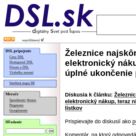
neprihlásený
Železnice najskôr
DSL pripojenie
Ceny DSL
elektronický nák
Dostupnosť DSL
Fórum o DSL
úplné ukončenie 
Výsledky meraní
Satelitná mapa SR
Diskusia k článku:
Železnic
Merače
elektronický nákup, teraz 
Speedmeter
Merania
Pingmeter
lístkov
Googlemeter
Prispievajte do diskusií ako
p
Hľadanie
Komentár, na ktorý odpovedá