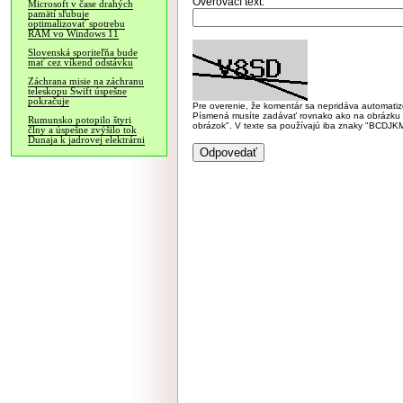
Overovací text:
Microsoft v čase drahých
pamätí sľubuje
optimalizovať spotrebu
RAM vo Windows 11
Slovenská sporiteľňa bude
mať cez víkend odstávku
Záchrana misie na záchranu
teleskopu Swift úspešne
pokračuje
Pre overenie, že komentár sa nepridáva automatizov
Písmená musíte zadávať rovnako ako na obrázku veľk
Rumunsko potopilo štyri
obrázok". V texte sa používajú iba znaky "BC
člny a úspešne zvýšilo tok
Dunaja k jadrovej elektrárni