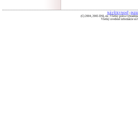
NÁVŠTEVNOSŤ
|
INZE
(C) 2004, 2005 DSL.sk | Všetky práva vyhradené
Všetky uvedené informácie sú b