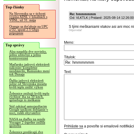
Top články
Na Slovensku sa v tichosti
Re: hmmmmmm
vypína ADSL v lokalitách s
Od: VLKTLK | Pridané: 2025-08-14 12:26:00
VDSL, už 31. mája
S tými meškaniami vlakov asi ani moc ni
Orange sa doťahuje na UPC
a O2, spustí 2.5 Gbps
Odpovedať
pripojenie
Meno:
Top správy
Alza nasadila dve novinky,
jednu užitočnú a jednu
Titulok:
kontroverznú
Maďarsko jadrovú elektráreň
nakoniec kompletne
neodstavilo, Rumunsko mení
Text:
tok Dunaja
Ďalšia jadrová elektráreň
južne od Slovenska musela
kvôli teplu znížiť výkon
Železnice znižujú kvôli teplu
rýchlosť iba na 50 km/h,
spôsobuje to meškanie
Súd zakázal samojazdiacim
Google taxíkom dobíjanie v
noci, rušili obyvateľov
NASA na diaľku na sonde
Voyager 2 úspešne znížila
spotrebu
Prihláste sa
a povoľte si emailové notifiká
Železnice predávajú dve