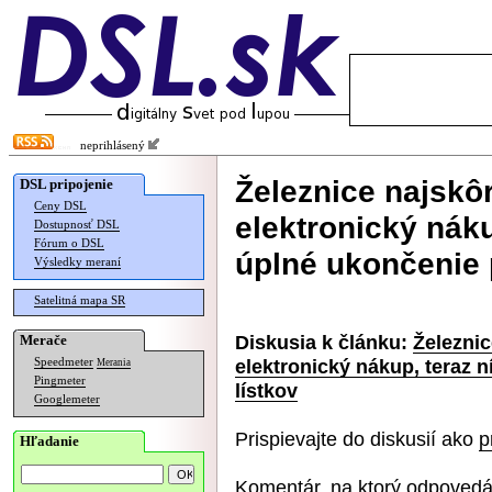
neprihlásený
Železnice najskôr
DSL pripojenie
Ceny DSL
elektronický nák
Dostupnosť DSL
Fórum o DSL
úplné ukončenie 
Výsledky meraní
Satelitná mapa SR
Diskusia k článku:
Železnic
Merače
elektronický nákup, teraz 
Speedmeter
Merania
Pingmeter
lístkov
Googlemeter
Prispievajte do diskusií ako
p
Hľadanie
Komentár, na ktorý odpovedá