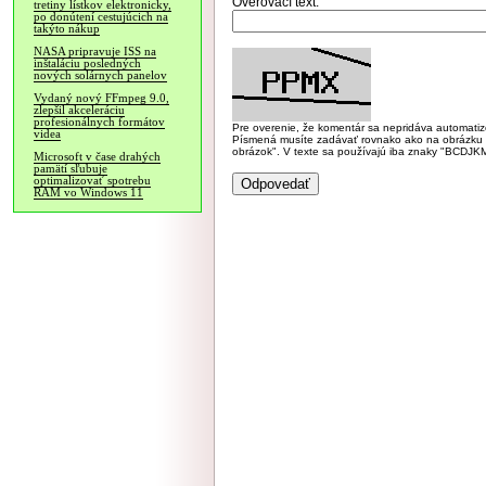
Overovací text:
tretiny lístkov elektronicky,
po donútení cestujúcich na
takýto nákup
NASA pripravuje ISS na
inštaláciu posledných
nových solárnych panelov
Vydaný nový FFmpeg 9.0,
zlepšil akceleráciu
profesionálnych formátov
Pre overenie, že komentár sa nepridáva automatizov
videa
Písmená musíte zadávať rovnako ako na obrázku veľk
obrázok". V texte sa používajú iba znaky "BC
Microsoft v čase drahých
pamätí sľubuje
optimalizovať spotrebu
RAM vo Windows 11