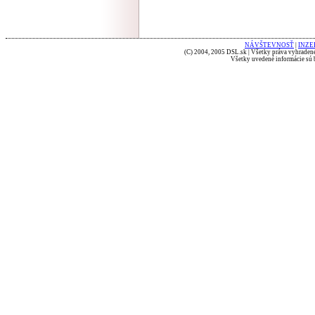
NÁVŠTEVNOSŤ
|
INZE
(C) 2004, 2005 DSL.sk | Všetky práva vyhradené
Všetky uvedené informácie sú b