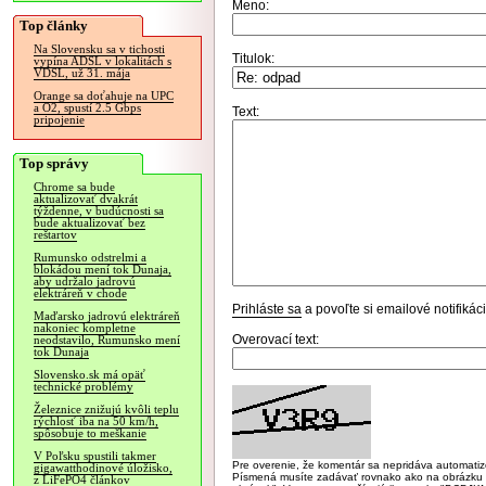
Meno:
Top články
Na Slovensku sa v tichosti
Titulok:
vypína ADSL v lokalitách s
VDSL, už 31. mája
Orange sa doťahuje na UPC
a O2, spustí 2.5 Gbps
Text:
pripojenie
Top správy
Chrome sa bude
aktualizovať dvakrát
týždenne, v budúcnosti sa
bude aktualizovať bez
reštartov
Rumunsko odstrelmi a
blokádou mení tok Dunaja,
aby udržalo jadrovú
elektráreň v chode
Prihláste sa
a povoľte si emailové notifiká
Maďarsko jadrovú elektráreň
nakoniec kompletne
Overovací text:
neodstavilo, Rumunsko mení
tok Dunaja
Slovensko.sk má opäť
technické problémy
Železnice znižujú kvôli teplu
rýchlosť iba na 50 km/h,
spôsobuje to meškanie
V Poľsku spustili takmer
Pre overenie, že komentár sa nepridáva automatizov
gigawatthodinové úložisko,
Písmená musíte zadávať rovnako ako na obrázku veľk
z LiFePO4 článkov