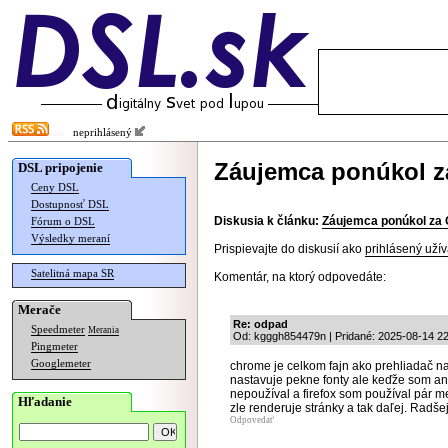
neprihlásený
Záujemca ponúkol z
DSL pripojenie
Ceny DSL
Dostupnosť DSL
Diskusia k článku:
Záujemca ponúkol za 
Fórum o DSL
Výsledky meraní
Prispievajte do diskusií ako
prihlásený užív
Satelitná mapa SR
Komentár, na ktorý odpovedáte:
Merače
Re: odpad
Speedmeter
Merania
Od: kgggh854479n | Pridané: 2025-08-14 22
Pingmeter
Googlemeter
chrome je celkom fajn ako prehliadač na
nastavuje pekne fonty ale keďže som an
nepoužíval a firefox som používal pár m
Hľadanie
zle renderuje stránky a tak daľej. Radše
Odpovedať