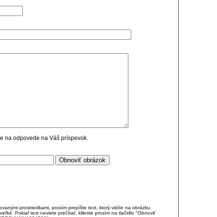
cie na odpovede na Váš príspevok.
anými prostriedkami, prosím prepíšte text, ktorý vidíte na obrázku.
é. Pokiaľ text neviete prečítať, kliknite prosím na tlačidlo "Obnoviť