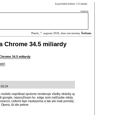
Za poslednú hodinu: 115 meraní
inzercia
Piatok, 7. augusta 2026, dnes má meniny
Štefánia
a Chrome 34.5 miliardy
Chrome 34.5 miliardy
ateľ
.
:02:24
 mobile napríklad správne renderuje všetky stránky aj
ti-google, nepoužívam ho. edge som našťastie nikdy
esiacov, celkom fajn nastavenia a tak ale inak pomalý,
j Opera, tá ide pekne.