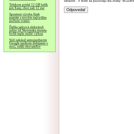
obrázok". V texte sa používajú iba znaky "BC
Telekom pridal 12 GB balík
pre Easy, chce zaň 12 eur
Spustená výroba flash
pamäte s novým najvyšším
počtom vrstiev
Ďalšia jadrová elektráreň
južne od Slovenska musela
kvôli teplu znížiť výkon
Súd zakázal samojazdiacim
Google taxíkom dobíjanie v
noci, rušili obyvateľov