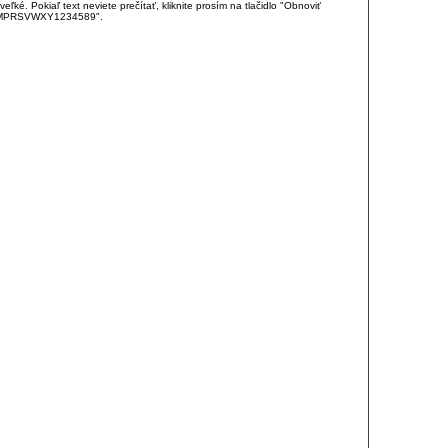
é. Pokiaľ text neviete prečítať, kliknite prosím na tlačidlo "Obnoviť
DJKMPRSVWXY1234589".