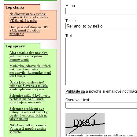
Meno:
Top články
Na Slovensku sa v tichosti
vypína ADSL v lokalitách s
Titulok:
VDSL, už 31. mája
Orange sa doťahuje na UPC
a O2, spustí 2.5 Gbps
pripojenie
Text:
Top správy
Alza nasadila dve novinky,
jednu užitočnú a jednu
kontroverznú
Maďarsko jadrovú elektráreň
nakoniec kompletne
neodstavilo, Rumunsko mení
tok Dunaja
Ďalšia jadrová elektráreň
južne od Slovenska musela
kvôli teplu znížiť výkon
Prihláste sa
a povoľte si emailové notifiká
Železnice znižujú kvôli teplu
rýchlosť iba na 50 km/h,
Overovací text:
spôsobuje to meškanie
Železnice predávajú dve
tretiny lístkov elektronicky,
po donútení cestujúcich na
takýto nákup
NASA na diaľku na sonde
Voyager 2 úspešne znížila
spotrebu
Pre overenie, že komentár sa nepridáva automatizov