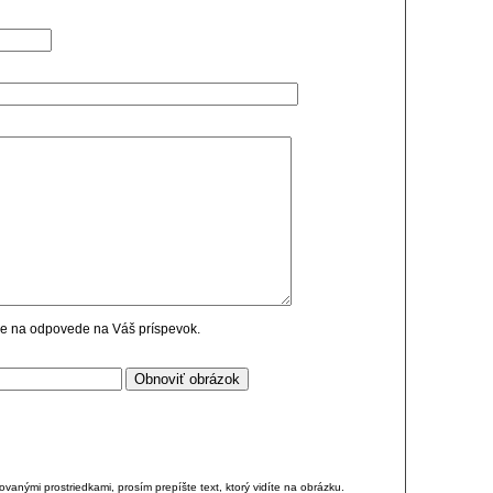
cie na odpovede na Váš príspevok.
anými prostriedkami, prosím prepíšte text, ktorý vidíte na obrázku.