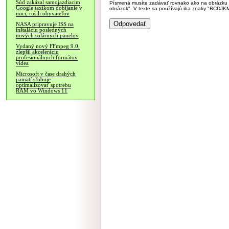
Súd zakázal samojazdiacim
Písmená musíte zadávať rovnako ako na obrázku veľk
Google taxíkom dobíjanie v
obrázok". V texte sa používajú iba znaky "BC
noci, rušili obyvateľov
NASA pripravuje ISS na
inštaláciu posledných
nových solárnych panelov
Vydaný nový FFmpeg 9.0,
zlepšil akceleráciu
profesionálnych formátov
videa
Microsoft v čase drahých
pamätí sľubuje
optimalizovať spotrebu
RAM vo Windows 11