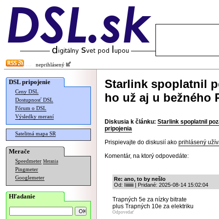
neprihlásený
Starlink spoplatnil
DSL pripojenie
Ceny DSL
ho už aj u bežného R
Dostupnosť DSL
Fórum o DSL
Výsledky meraní
Diskusia k článku:
Starlink spoplatnil po
pripojenia
Satelitná mapa SR
Prispievajte do diskusií ako
prihlásený užív
Merače
Komentár, na ktorý odpovedáte:
Speedmeter
Merania
Pingmeter
Googlemeter
Re: ano, to by nešlo
Od: Iiiiiiiii | Pridané: 2025-08-14 15:02:04
Hľadanie
Trapných 5e za nízky bitrate
plus Trapných 10e za elektriku
Odpovedať