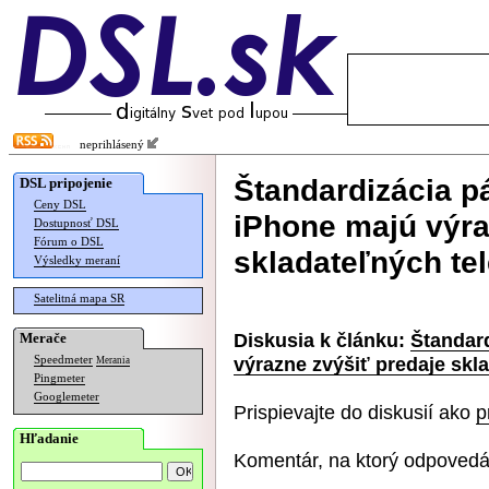
neprihlásený
Štandardizácia p
DSL pripojenie
Ceny DSL
iPhone majú výra
Dostupnosť DSL
Fórum o DSL
skladateľných te
Výsledky meraní
Satelitná mapa SR
Diskusia k článku:
Štandard
Merače
výrazne zvýšiť predaje skl
Speedmeter
Merania
Pingmeter
Googlemeter
Prispievajte do diskusií ako
p
Hľadanie
Komentár, na ktorý odpovedá