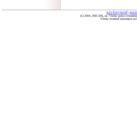
NÁVŠTEVNOSŤ
|
INZE
(C) 2004, 2005 DSL.sk | Všetky práva vyhradené
Všetky uvedené informácie sú b