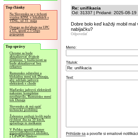
Top články
Re: unifikacia
Od: 31337 | Pridané: 2025-08-19
Na Slovensku sa v tichosti
vypína ADSL v lokalitách s
VDSL, už 31. mája
Dobre bolo keď každý mobil mal v
Orange sa doťahuje na UPC
nabíjačku?
a O2, spustí 2.5 Gbps
Odpovedať
pripojenie
Top správy
Meno:
Chrome sa bude
aktualizovať dvakrát
týždenne, v budúcnosti sa
Titulok:
bude aktualizovať bez
reštartov
Rumunsko odstrelmi a
blokádou mení tok Dunaja,
Text:
aby udržalo jadrovú
elektráreň v chode
Maďarsko jadrovú elektráreň
nakoniec kompletne
neodstavilo, Rumunsko mení
tok Dunaja
Slovensko.sk má opäť
technické problémy
Železnice znižujú kvôli teplu
rýchlosť iba na 50 km/h,
spôsobuje to meškanie
V Poľsku spustili takmer
gigawatthodinové úložisko,
Prihláste sa
a povoľte si emailové notifiká
z LiFePO4 článkov