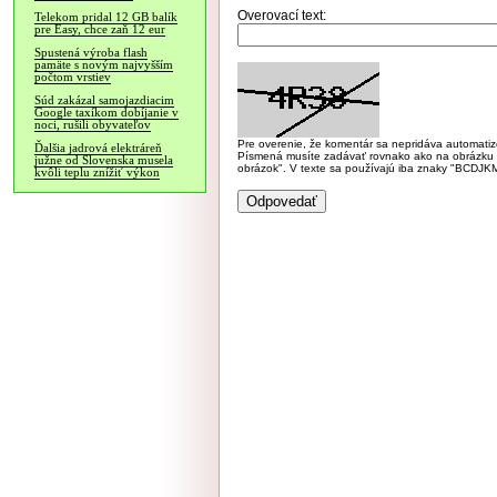
Overovací text:
Telekom pridal 12 GB balík
pre Easy, chce zaň 12 eur
Spustená výroba flash
pamäte s novým najvyšším
počtom vrstiev
Súd zakázal samojazdiacim
Google taxíkom dobíjanie v
noci, rušili obyvateľov
Pre overenie, že komentár sa nepridáva automatizov
Ďalšia jadrová elektráreň
Písmená musíte zadávať rovnako ako na obrázku veľk
južne od Slovenska musela
obrázok". V texte sa používajú iba znaky "BC
kvôli teplu znížiť výkon