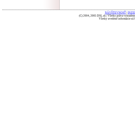
NÁVŠTEVNOSŤ
|
INZE
(C) 2004, 2005 DSL.sk | Všetky práva vyhradené
Všetky uvedené informácie sú b