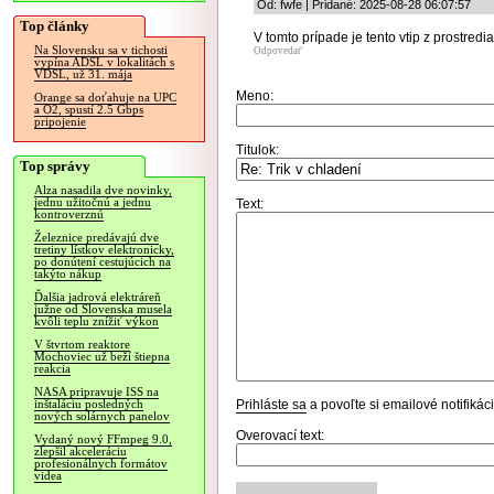
Od: fwfe | Pridané: 2025-08-28 06:07:57
Top články
V tomto prípade je tento vtip z prostredi
Na Slovensku sa v tichosti
Odpovedať
vypína ADSL v lokalitách s
VDSL, už 31. mája
Meno:
Orange sa doťahuje na UPC
a O2, spustí 2.5 Gbps
pripojenie
Titulok:
Top správy
Alza nasadila dve novinky,
jednu užitočnú a jednu
Text:
kontroverznú
Železnice predávajú dve
tretiny lístkov elektronicky,
po donútení cestujúcich na
takýto nákup
Ďalšia jadrová elektráreň
južne od Slovenska musela
kvôli teplu znížiť výkon
V štvrtom reaktore
Mochoviec už beží štiepna
reakcia
NASA pripravuje ISS na
Prihláste sa
a povoľte si emailové notifiká
inštaláciu posledných
nových solárnych panelov
Overovací text:
Vydaný nový FFmpeg 9.0,
zlepšil akceleráciu
profesionálnych formátov
videa