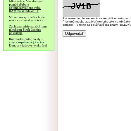
Microsoft v čase drahých
pamätí sľubuje
optimalizovať spotrebu
RAM vo Windows 11
Slovenská sporiteľňa bude
Pre overenie, že komentár sa nepridáva automatizov
mať cez víkend odstávku
Písmená musíte zadávať rovnako ako na obrázku veľk
obrázok". V texte sa používajú iba znaky "BC
Záchrana misie na záchranu
teleskopu Swift úspešne
pokračuje
Rumunsko potopilo štyri
člny a úspešne zvýšilo tok
Dunaja k jadrovej elektrárni