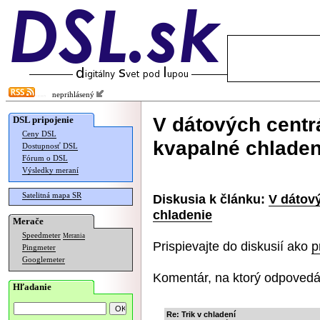
neprihlásený
V dátových centr
DSL pripojenie
Ceny DSL
kvapalné chladen
Dostupnosť DSL
Fórum o DSL
Výsledky meraní
Satelitná mapa SR
Diskusia k článku:
V dátový
chladenie
Merače
Speedmeter
Merania
Prispievajte do diskusií ako
p
Pingmeter
Googlemeter
Komentár, na ktorý odpovedá
Hľadanie
Re: Trik v chladení