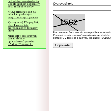
Súd zakázal samojazdiacim
Overovací text:
Google taxíkom dobíjanie v
noci, rušili obyvateľov
NASA pripravuje ISS na
inštaláciu posledných
nových solárnych panelov
Vydaný nový FFmpeg 9.0,
zlepšil akceleráciu
profesionálnych formátov
videa
Pre overenie, že komentár sa nepridáva automatizov
Písmená musíte zadávať rovnako ako na obrázku veľk
Microsoft v čase drahých
obrázok". V texte sa používajú iba znaky "BC
pamätí sľubuje
optimalizovať spotrebu
RAM vo Windows 11