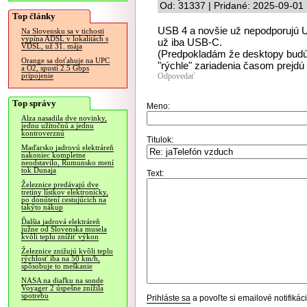
Od: 31337 | Pridané: 2025-09-01
Top články
USB 4 a novšie už nepodporujú U
Na Slovensku sa v tichosti
vypína ADSL v lokalitách s
už iba USB-C.
VDSL, už 31. mája
(Predpokladám že desktopy budú 
Orange sa doťahuje na UPC
"rýchle" zariadenia časom prejd
a O2, spustí 2.5 Gbps
Odpovedať
pripojenie
Top správy
Meno:
Alza nasadila dve novinky,
jednu užitočnú a jednu
kontroverznú
Titulok:
Maďarsko jadrovú elektráreň
nakoniec kompletne
neodstavilo, Rumunsko mení
tok Dunaja
Text:
Železnice predávajú dve
tretiny lístkov elektronicky,
po donútení cestujúcich na
takýto nákup
Ďalšia jadrová elektráreň
južne od Slovenska musela
kvôli teplu znížiť výkon
Železnice znižujú kvôli teplu
rýchlosť iba na 50 km/h,
spôsobuje to meškanie
NASA na diaľku na sonde
Voyager 2 úspešne znížila
spotrebu
Prihláste sa
a povoľte si emailové notifiká