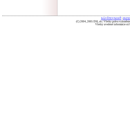
NÁVŠTEVNOSŤ
|
INZE
(C) 2004, 2005 DSL.sk | Všetky práva vyhradené
Všetky uvedené informácie sú b