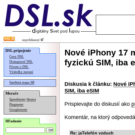
neprihlásený
Nové iPhony 17 
DSL pripojenie
Ceny DSL
fyzickú SIM, iba 
Dostupnosť DSL
Fórum o DSL
Výsledky meraní
Satelitná mapa SR
Diskusia k článku:
Nové iP
SIM, iba eSIM
Merače
Speedmeter
Merania
Prispievajte do diskusií ako
p
Pingmeter
Googlemeter
Komentár, na ktorý odpovedá
Hľadanie
Re: jaTelefón vzduch