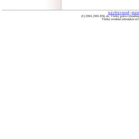
NÁVŠTEVNOSŤ
|
INZE
(C) 2004, 2005 DSL.sk | Všetky práva vyhradené
Všetky uvedené informácie sú b