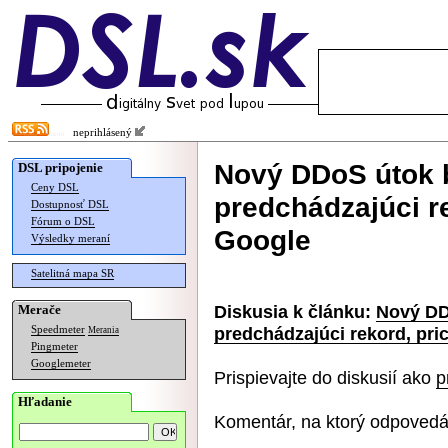
neprihlásený
Nový DDoS útok b
DSL pripojenie
Ceny DSL
predchádzajúci r
Dostupnosť DSL
Fórum o DSL
Google
Výsledky meraní
Satelitná mapa SR
Diskusia k článku:
Nový DDo
Merače
predchádzajúci rekord, pri
Speedmeter
Merania
Pingmeter
Googlemeter
Prispievajte do diskusií ako
p
Hľadanie
Komentár, na ktorý odpovedá