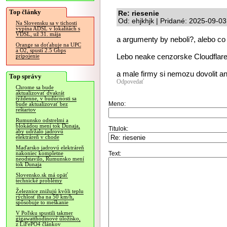
Top články
Re: riesenie
Od: ehjkhjk | Pridané: 2025-09-0
Na Slovensku sa v tichosti
vypína ADSL v lokalitách s
VDSL, už 31. mája
a argumenty by neboli?, alebo co 
Orange sa doťahuje na UPC
a O2, spustí 2.5 Gbps
Lebo neake cenzorske Cloudflare u
pripojenie
a male firmy si nemozu dovolit a
Top správy
Odpovedať
Chrome sa bude
aktualizovať dvakrát
týždenne, v budúcnosti sa
Meno:
bude aktualizovať bez
reštartov
Rumunsko odstrelmi a
blokádou mení tok Dunaja,
Titulok:
aby udržalo jadrovú
elektráreň v chode
Maďarsko jadrovú elektráreň
Text:
nakoniec kompletne
neodstavilo, Rumunsko mení
tok Dunaja
Slovensko.sk má opäť
technické problémy
Železnice znižujú kvôli teplu
rýchlosť iba na 50 km/h,
spôsobuje to meškanie
V Poľsku spustili takmer
gigawatthodinové úložisko,
z LiFePO4 článkov