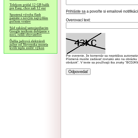
Telekom pridal 12 GB balík
pre Easy, chce zaň 12 eur
Prihláste sa
a povoľte si emailové notifiká
Spustená výroba flash
pamäte s novým najvyšším
Overovací text:
počtom vrstiev
Súd zakázal samojazdiacim
Google taxíkom dobíjanie v
noci, rušili obyvateľov
Ďalšia jadrová elektráreň
južne od Slovenska musela
kvôli teplu znížiť výkon
Pre overenie, že komentár sa nepridáva automatizov
Písmená musíte zadávať rovnako ako na obrázku veľk
obrázok". V texte sa používajú iba znaky "BC