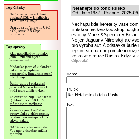
Top články
Netahejte do toho Rusko
Od: Jano1987 | Pridané: 2025-09
Na Slovensku sa v tichosti
vypína ADSL v lokalitách s
VDSL, už 31. mája
Nechapu kde berete ty vase dom
Orange sa doťahuje na UPC
Britskou hackerskou skupinou,kte
a O2, spustí 2.5 Gbps
eshopy Marks&Spencer v Britanii,
pripojenie
Ne jen Jaguar v Nitre stoji,ale v
pro vyrobu aut. A odstavka bude 
Top správy
lepsim scenarem pomaleho rozje
Alza nasadila dve novinky,
ze za vse muze Rusko. Kdyz vite
jednu užitočnú a jednu
Odpovedať
kontroverznú
Maďarsko jadrovú elektráreň
nakoniec kompletne
neodstavilo, Rumunsko mení
Meno:
tok Dunaja
Ďalšia jadrová elektráreň
južne od Slovenska musela
Titulok:
kvôli teplu znížiť výkon
Železnice znižujú kvôli teplu
rýchlosť iba na 50 km/h,
spôsobuje to meškanie
Text:
Železnice predávajú dve
tretiny lístkov elektronicky,
po donútení cestujúcich na
takýto nákup
NASA na diaľku na sonde
Voyager 2 úspešne znížila
spotrebu