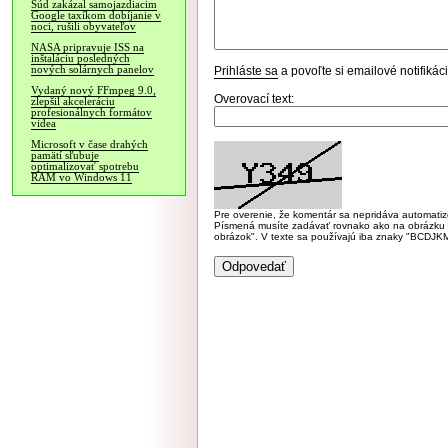
Súd zakázal samojazdiacim
Google taxíkom dobíjanie v
noci, rušili obyvateľov
NASA pripravuje ISS na
inštaláciu posledných
nových solárnych panelov
Prihláste sa
a povoľte si emailové notifiká
Vydaný nový FFmpeg 9.0,
Overovací text:
zlepšil akceleráciu
profesionálnych formátov
videa
Microsoft v čase drahých
pamätí sľubuje
optimalizovať spotrebu
RAM vo Windows 11
Pre overenie, že komentár sa nepridáva automatizov
Písmená musíte zadávať rovnako ako na obrázku veľk
obrázok". V texte sa používajú iba znaky "BC