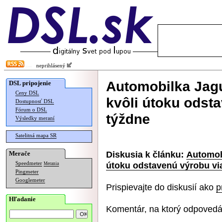
neprihlásený
Automobilka Jag
DSL pripojenie
Ceny DSL
kvôli útoku odst
Dostupnosť DSL
Fórum o DSL
týždne
Výsledky meraní
Satelitná mapa SR
Diskusia k článku:
Automob
Merače
útoku odstavenú výrobu vi
Speedmeter
Merania
Pingmeter
Googlemeter
Prispievajte do diskusií ako
p
Hľadanie
Komentár, na ktorý odpovedá