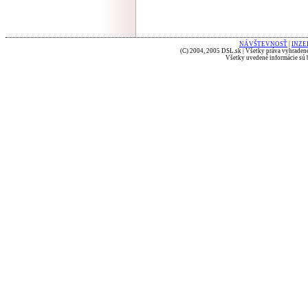
NÁVŠTEVNOSŤ
|
INZE
(C) 2004, 2005 DSL.sk | Všetky práva vyhradené
Všetky uvedené informácie sú b