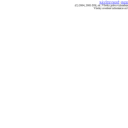
NÁVŠTEVNOSŤ
|
INZE
(C) 2004, 2005 DSL.sk | Všetky práva vyhradené
Všetky uvedené informácie sú b