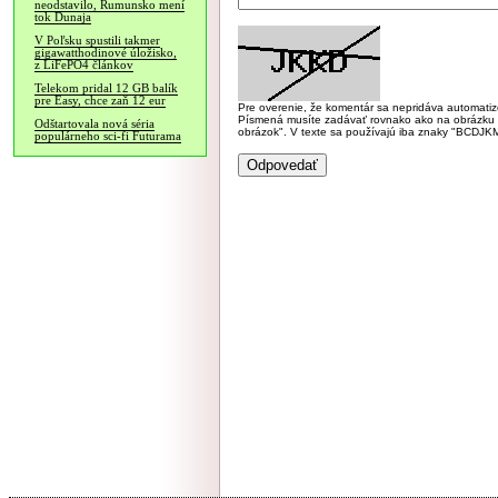
neodstavilo, Rumunsko mení
tok Dunaja
V Poľsku spustili takmer
gigawatthodinové úložisko,
z LiFePO4 článkov
Telekom pridal 12 GB balík
pre Easy, chce zaň 12 eur
Pre overenie, že komentár sa nepridáva automatizov
Písmená musíte zadávať rovnako ako na obrázku veľk
Odštartovala nová séria
obrázok". V texte sa používajú iba znaky "BC
populárneho sci-fi Futurama