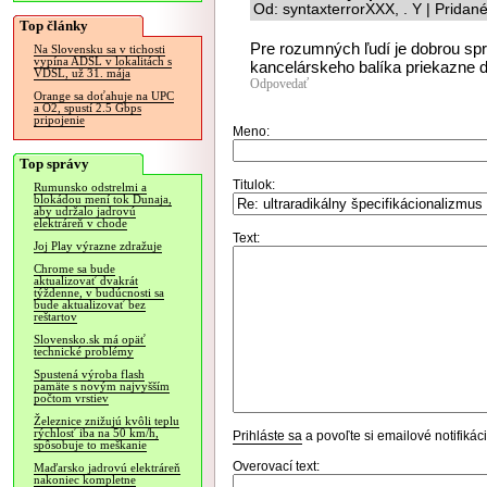
Od: syntaxterrorXXX, . Y | Pridan
Top články
Pre rozumných ľudí je dobrou spr
Na Slovensku sa v tichosti
vypína ADSL v lokalitách s
kancelárskeho balíka priekazne 
VDSL, už 31. mája
Odpovedať
Orange sa doťahuje na UPC
a O2, spustí 2.5 Gbps
pripojenie
Meno:
Top správy
Titulok:
Rumunsko odstrelmi a
blokádou mení tok Dunaja,
aby udržalo jadrovú
elektráreň v chode
Text:
Joj Play výrazne zdražuje
Chrome sa bude
aktualizovať dvakrát
týždenne, v budúcnosti sa
bude aktualizovať bez
reštartov
Slovensko.sk má opäť
technické problémy
Spustená výroba flash
pamäte s novým najvyšším
počtom vrstiev
Železnice znižujú kvôli teplu
rýchlosť iba na 50 km/h,
Prihláste sa
a povoľte si emailové notifiká
spôsobuje to meškanie
Overovací text:
Maďarsko jadrovú elektráreň
nakoniec kompletne