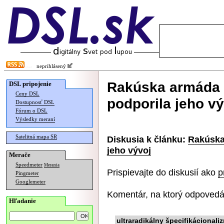
neprihlásený
Rakúska armáda p
DSL pripojenie
Ceny DSL
podporila jeho vý
Dostupnosť DSL
Fórum o DSL
Výsledky meraní
Satelitná mapa SR
Diskusia k článku:
Rakúska 
jeho vývoj
Merače
Speedmeter
Merania
Prispievajte do diskusií ako
p
Pingmeter
Googlemeter
Komentár, na ktorý odpovedá
Hľadanie
ultraradikálny špecifikácionali