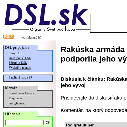
neprihlásený
Rakúska armáda p
DSL pripojenie
Ceny DSL
podporila jeho vý
Dostupnosť DSL
Fórum o DSL
Výsledky meraní
Satelitná mapa SR
Diskusia k článku:
Rakúska 
jeho vývoj
Merače
Speedmeter
Merania
Prispievajte do diskusií ako
p
Pingmeter
Googlemeter
Komentár, na ktorý odpovedá
Hľadanie
Re: gratulujem