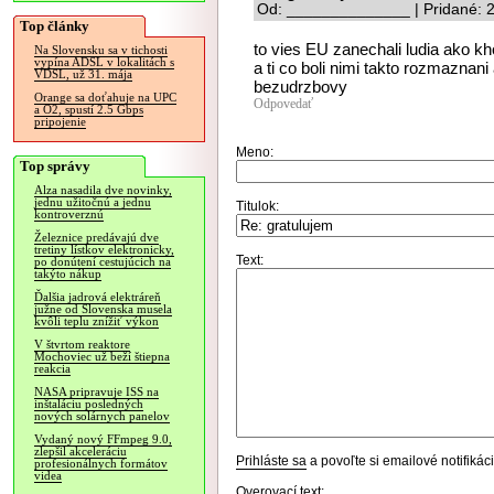
Od: ______________ | Pridané: 
Top články
to vies EU zanechali ludia ako kh
Na Slovensku sa v tichosti
vypína ADSL v lokalitách s
a ti co boli nimi takto rozmaznani
VDSL, už 31. mája
bezudrzbovy
Orange sa doťahuje na UPC
Odpovedať
a O2, spustí 2.5 Gbps
pripojenie
Meno:
Top správy
Alza nasadila dve novinky,
jednu užitočnú a jednu
Titulok:
kontroverznú
Železnice predávajú dve
tretiny lístkov elektronicky,
Text:
po donútení cestujúcich na
takýto nákup
Ďalšia jadrová elektráreň
južne od Slovenska musela
kvôli teplu znížiť výkon
V štvrtom reaktore
Mochoviec už beží štiepna
reakcia
NASA pripravuje ISS na
inštaláciu posledných
nových solárnych panelov
Vydaný nový FFmpeg 9.0,
zlepšil akceleráciu
Prihláste sa
a povoľte si emailové notifiká
profesionálnych formátov
videa
Overovací text: