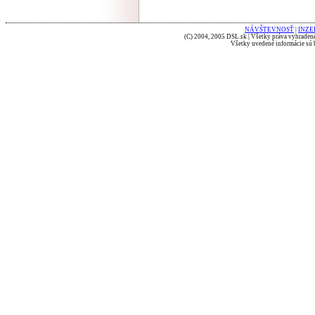
NÁVŠTEVNOSŤ
|
INZE
(C) 2004, 2005 DSL.sk | Všetky práva vyhradené
Všetky uvedené informácie sú b