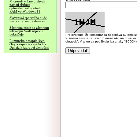
Microsoft v čase drahých
pamätí sľubuje
optimalizovať spotrebu
RAM vo Windows 11
Slovenská sporiteľňa bude
mať cez víkend odstávku
Záchrana misie na záchranu
teleskopu Swift úspešne
pokračuje
Pre overenie, že komentár sa nepridáva automatizov
Písmená musíte zadávať rovnako ako na obrázku veľk
Rumunsko potopilo štyri
obrázok". V texte sa používajú iba znaky "BC
člny a úspešne zvýšilo tok
Dunaja k jadrovej elektrárni