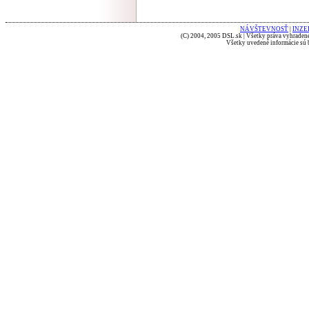
NÁVŠTEVNOSŤ
|
INZE
(C) 2004, 2005 DSL.sk | Všetky práva vyhradené
Všetky uvedené informácie sú b