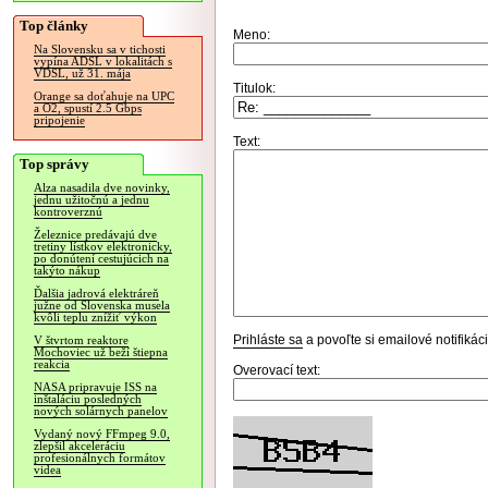
Top články
Meno:
Na Slovensku sa v tichosti
vypína ADSL v lokalitách s
VDSL, už 31. mája
Titulok:
Orange sa doťahuje na UPC
a O2, spustí 2.5 Gbps
pripojenie
Text:
Top správy
Alza nasadila dve novinky,
jednu užitočnú a jednu
kontroverznú
Železnice predávajú dve
tretiny lístkov elektronicky,
po donútení cestujúcich na
takýto nákup
Ďalšia jadrová elektráreň
južne od Slovenska musela
kvôli teplu znížiť výkon
Prihláste sa
a povoľte si emailové notifiká
V štvrtom reaktore
Mochoviec už beží štiepna
reakcia
Overovací text:
NASA pripravuje ISS na
inštaláciu posledných
nových solárnych panelov
Vydaný nový FFmpeg 9.0,
zlepšil akceleráciu
profesionálnych formátov
videa