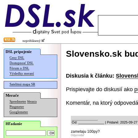
neprihlásený
Slovensko.sk bud
DSL pripojenie
Ceny DSL
Dostupnosť DSL
Fórum o DSL
Výsledky meraní
Diskusia k článku:
Slovens
Satelitná mapa SR
Prispievajte do diskusií ako
p
Merače
Komentár, na ktorý odpovedá
Speedmeter
Merania
Pingmeter
Googlemeter
______________
Od: ______________ | Pridané: 2025-09-27
Hľadanie
zametaju 100py?
Odpovedať