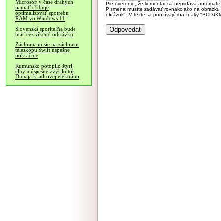
Microsoft v čase drahých
Pre overenie, že komentár sa nepridáva automatizov
pamätí sľubuje
Písmená musíte zadávať rovnako ako na obrázku veľk
optimalizovať spotrebu
obrázok". V texte sa používajú iba znaky "BC
RAM vo Windows 11
Slovenská sporiteľňa bude
mať cez víkend odstávku
Záchrana misie na záchranu
teleskopu Swift úspešne
pokračuje
Rumunsko potopilo štyri
člny a úspešne zvýšilo tok
Dunaja k jadrovej elektrárni