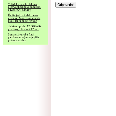
V Poľsku spustili takmer
gigawatthodinové úložisko,
z LiFePO4 článkov
Ďalšia jadrová elektráreň
južne od Slovenska musela
kvôli teplu znížiť výkon
Telekom pridal 12 GB balík
pre Easy, chce zaň 12 eur
Spustená výroba flash
pamäte s novým najvyšším
počtom vrstiev