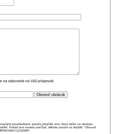
cie na odpovede na Váš príspevok.
anými prostriedkami, prosím prepíšte text, ktorý vidíte na obrázku.
é. Pokiaľ text neviete prečítať, kliknite prosím na tlačidlo "Obnoviť
DJKMPRSVWXY1234589".