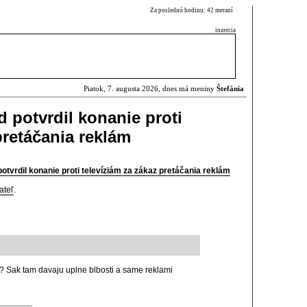
Za poslednú hodinu: 42 meraní
inzercia
Piatok, 7. augusta 2026, dnes má meniny
Štefánia
 potvrdil konanie proti
pretáčania reklám
otvrdil konanie proti televíziám za zákaz pretáčania reklám
ateľ
.
e ? Sak tam davaju uplne blbosti a same reklami