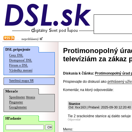
neprihlásený
Protimonopolný úrad
DSL pripojenie
Ceny DSL
televíziám za zákaz 
Dostupnosť DSL
Fórum o DSL
Výsledky meraní
Diskusia k článku:
Protimonopolný úrad p
Satelitná mapa SR
Prispievajte do diskusií ako
prihlásený užív
Komentár, na ktorý odpovedáte:
Merače
Speedmeter
Merania
Pingmeter
Stanice
Googlemeter
Od: Xxx163 | Pridané: 2025-09-30 12:20:40
Tie 2 srackoidne stanice aj dakto seluj
Hľadanie
Odpovedať
Meno: