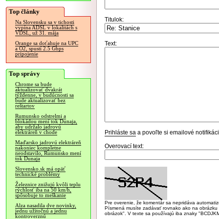
Top články
Titulok:
Na Slovensku sa v tichosti
vypína ADSL v lokalitách s
VDSL, už 31. mája
Text:
Orange sa doťahuje na UPC
a O2, spustí 2.5 Gbps
pripojenie
Top správy
Chrome sa bude
aktualizovať dvakrát
týždenne, v budúcnosti sa
bude aktualizovať bez
reštartov
Rumunsko odstrelmi a
blokádou mení tok Dunaja,
aby udržalo jadrovú
Prihláste sa
a povoľte si emailové notifiká
elektráreň v chode
Maďarsko jadrovú elektráreň
Overovací text:
nakoniec kompletne
neodstavilo, Rumunsko mení
tok Dunaja
Slovensko.sk má opäť
technické problémy
Železnice znižujú kvôli teplu
rýchlosť iba na 50 km/h,
spôsobuje to meškanie
Pre overenie, že komentár sa nepridáva automatizov
Alza nasadila dve novinky,
Písmená musíte zadávať rovnako ako na obrázku veľk
jednu užitočnú a jednu
obrázok". V texte sa používajú iba znaky "BC
kontroverznú