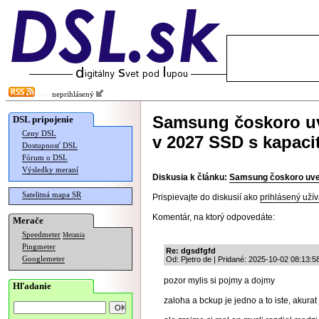
neprihlásený
Samsung čoskoro uv
DSL pripojenie
Ceny DSL
v 2027 SSD s kapaci
Dostupnosť DSL
Fórum o DSL
Výsledky meraní
Diskusia k článku:
Samsung čoskoro uved
Satelitná mapa SR
Prispievajte do diskusií ako
prihlásený užív
Komentár, na ktorý odpovedáte:
Merače
Speedmeter
Merania
Pingmeter
Re: dgsdfgfd
Googlemeter
Od: Pjetro de | Pridané: 2025-10-02 08:13:5
pozor mylis si pojmy a dojmy
Hľadanie
zaloha a bckup je jedno a to iste, akura