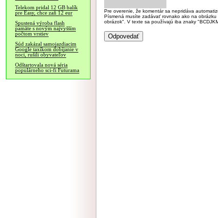
Telekom pridal 12 GB balík
Pre overenie, že komentár sa nepridáva automatizov
pre Easy, chce zaň 12 eur
Písmená musíte zadávať rovnako ako na obrázku veľk
obrázok". V texte sa používajú iba znaky "BC
Spustená výroba flash
pamäte s novým najvyšším
počtom vrstiev
Súd zakázal samojazdiacim
Google taxíkom dobíjanie v
noci, rušili obyvateľov
Odštartovala nová séria
populárneho sci-fi Futurama