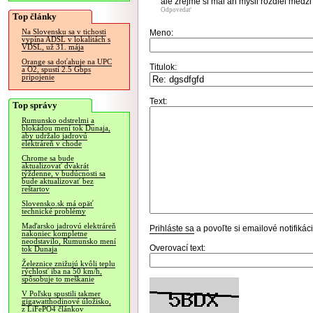
ale zrejme si mal an mysli rozdiel medz
Odpovedať
Top články
Na Slovensku sa v tichosti
Meno:
vypína ADSL v lokalitách s
VDSL, už 31. mája
Orange sa doťahuje na UPC
Titulok:
a O2, spustí 2.5 Gbps
pripojenie
Text:
Top správy
Rumunsko odstrelmi a
blokádou mení tok Dunaja,
aby udržalo jadrovú
elektráreň v chode
Chrome sa bude
aktualizovať dvakrát
týždenne, v budúcnosti sa
bude aktualizovať bez
reštartov
Slovensko.sk má opäť
technické problémy
Maďarsko jadrovú elektráreň
Prihláste sa
a povoľte si emailové notifiká
nakoniec kompletne
neodstavilo, Rumunsko mení
Overovací text:
tok Dunaja
Železnice znižujú kvôli teplu
rýchlosť iba na 50 km/h,
spôsobuje to meškanie
V Poľsku spustili takmer
gigawatthodinové úložisko,
z LiFePO4 článkov