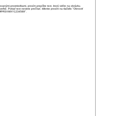
anými prostriedkami, prosím prepíšte text, ktorý vidíte na obrázku.
é. Pokiaľ text neviete prečítať, kliknite prosím na tlačidlo "Obnoviť
DJKMPRSVWXY1234589".