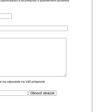
i zalohovanim a archivaciou v podnikovom prostredi
cie na odpovede na Váš príspevok.