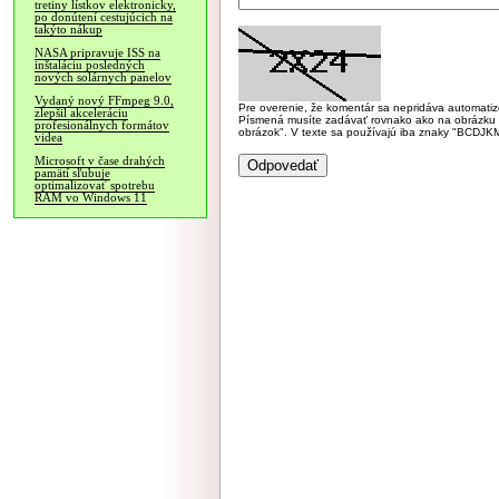
tretiny lístkov elektronicky,
po donútení cestujúcich na
takýto nákup
NASA pripravuje ISS na
inštaláciu posledných
nových solárnych panelov
Vydaný nový FFmpeg 9.0,
Pre overenie, že komentár sa nepridáva automatizov
zlepšil akceleráciu
Písmená musíte zadávať rovnako ako na obrázku veľk
profesionálnych formátov
obrázok". V texte sa používajú iba znaky "BC
videa
Microsoft v čase drahých
pamätí sľubuje
optimalizovať spotrebu
RAM vo Windows 11