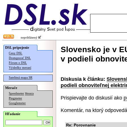
neprihlásený
Slovensko je v E
DSL pripojenie
Ceny DSL
v podieli obnovit
Dostupnosť DSL
Fórum o DSL
Výsledky meraní
Satelitná mapa SR
Diskusia k článku:
Slovens
podieli obnoviteľnej elektri
Merače
Speedmeter
Merania
Prispievajte do diskusií ako
p
Pingmeter
Googlemeter
Komentár, na ktorý odpovedá
Hľadanie
Re: Porovnanie