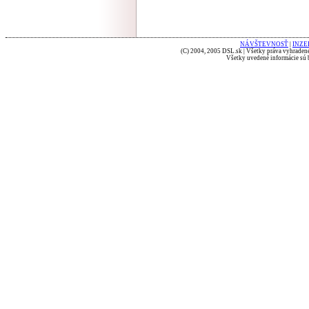
NÁVŠTEVNOSŤ
|
INZE
(C) 2004, 2005 DSL.sk | Všetky práva vyhradené
Všetky uvedené informácie sú b