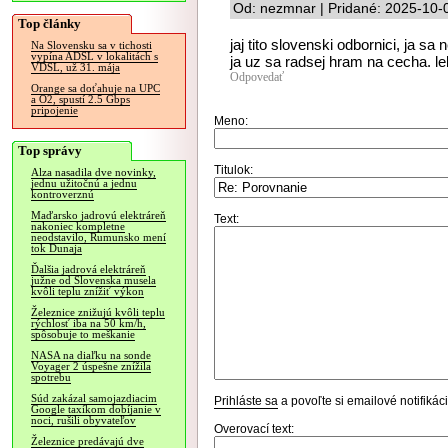
Od: nezmnar | Pridané: 2025-10-
Top články
jaj tito slovenski odbornici, ja s
Na Slovensku sa v tichosti
vypína ADSL v lokalitách s
ja uz sa radsej hram na cecha. le
VDSL, už 31. mája
Odpovedať
Orange sa doťahuje na UPC
a O2, spustí 2.5 Gbps
pripojenie
Meno:
Top správy
Titulok:
Alza nasadila dve novinky,
jednu užitočnú a jednu
kontroverznú
Maďarsko jadrovú elektráreň
Text:
nakoniec kompletne
neodstavilo, Rumunsko mení
tok Dunaja
Ďalšia jadrová elektráreň
južne od Slovenska musela
kvôli teplu znížiť výkon
Železnice znižujú kvôli teplu
rýchlosť iba na 50 km/h,
spôsobuje to meškanie
NASA na diaľku na sonde
Voyager 2 úspešne znížila
spotrebu
Súd zakázal samojazdiacim
Prihláste sa
a povoľte si emailové notifiká
Google taxíkom dobíjanie v
noci, rušili obyvateľov
Overovací text:
Železnice predávajú dve