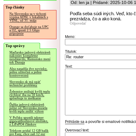
Od: len ja | Pridané: 2025-10-06 
Top články
Podľa seba súdi iných. Veď, kto 
Na Slovensku sa v tichosti
vypína ADSL v lokalitách s
prezrádza, čo a ako koná.
VDSL, už 31. mája
Odpovedať
Orange sa doťahuje na UPC
a O2, spustí 2.5 Gbps
pripojenie
Meno:
Top správy
Titulok:
Maďarsko jadrovú elektráreň
nakoniec kompletne
neodstavilo, Rumunsko mení
tok Dunaja
Text:
Alza nasadila dve novinky,
jednu užitočnú a jednu
kontroverznú
Slovensko.sk má opäť
technické problémy
Železnice znižujú kvôli teplu
rýchlosť iba na 50 km/h,
spôsobuje to meškanie
Ďalšia jadrová elektráreň
južne od Slovenska musela
kvôli teplu znížiť výkon
V Poľsku spustili takmer
gigawatthodinové úložisko,
Prihláste sa
a povoľte si emailové notifiká
z LiFePO4 článkov
Overovací text:
Telekom pridal 12 GB balík
pre Easy, chce zaň 12 eur