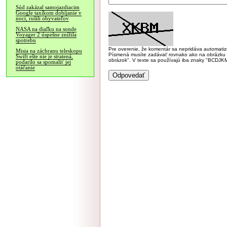
Súd zakázal samojazdiacim
Google taxíkom dobíjanie v
noci, rušili obyvateľov
NASA na diaľku na sonde
Voyager 2 úspešne znížila
spotrebu
Pre overenie, že komentár sa nepridáva automatizov
Misia na záchranu teleskopu
Písmená musíte zadávať rovnako ako na obrázku veľk
Swift ešte nie je stratená,
obrázok". V texte sa používajú iba znaky "BC
podarilo sa spomaliť jej
otáčanie