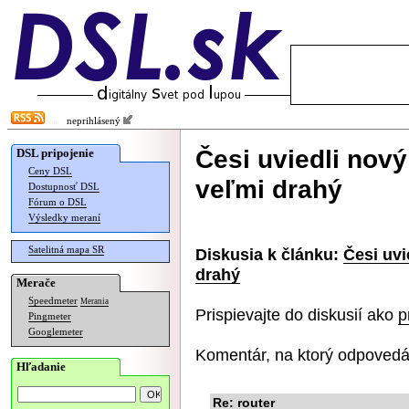
neprihlásený
Česi uviedli nový
DSL pripojenie
Ceny DSL
veľmi drahý
Dostupnosť DSL
Fórum o DSL
Výsledky meraní
Satelitná mapa SR
Diskusia k článku:
Česi uvi
drahý
Merače
Speedmeter
Merania
Prispievajte do diskusií ako
p
Pingmeter
Googlemeter
Komentár, na ktorý odpovedá
Hľadanie
Re: router