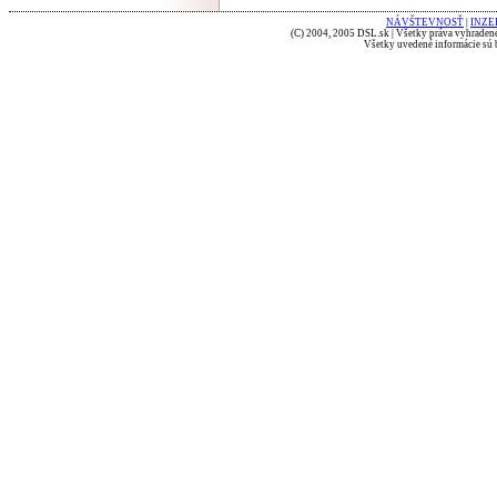
NÁVŠTEVNOSŤ
|
INZE
(C) 2004, 2005 DSL.sk | Všetky práva vyhradené
Všetky uvedené informácie sú b