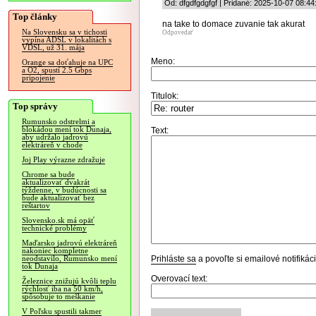
Od: dfgdfgdgfgf | Pridané: 2025-10-07 08:44
Top články
na take to domace zuvanie tak akurat
Na Slovensku sa v tichosti
Odpovedať
vypína ADSL v lokalitách s
VDSL, už 31. mája
Meno:
Orange sa doťahuje na UPC
a O2, spustí 2.5 Gbps
pripojenie
Titulok:
Top správy
Rumunsko odstrelmi a
blokádou mení tok Dunaja,
Text:
aby udržalo jadrovú
elektráreň v chode
Joj Play výrazne zdražuje
Chrome sa bude
aktualizovať dvakrát
týždenne, v budúcnosti sa
bude aktualizovať bez
reštartov
Slovensko.sk má opäť
technické problémy
Maďarsko jadrovú elektráreň
nakoniec kompletne
Prihláste sa
a povoľte si emailové notifiká
neodstavilo, Rumunsko mení
tok Dunaja
Overovací text:
Železnice znižujú kvôli teplu
rýchlosť iba na 50 km/h,
spôsobuje to meškanie
V Poľsku spustili takmer