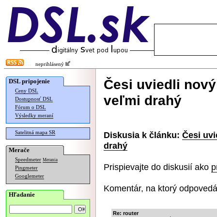
neprihlásený
Česi uviedli nový
DSL pripojenie
Ceny DSL
veľmi drahý
Dostupnosť DSL
Fórum o DSL
Výsledky meraní
Satelitná mapa SR
Diskusia k článku:
Česi uvi
drahý
Merače
Speedmeter
Merania
Prispievajte do diskusií ako
p
Pingmeter
Googlemeter
Komentár, na ktorý odpovedá
Hľadanie
Re: router