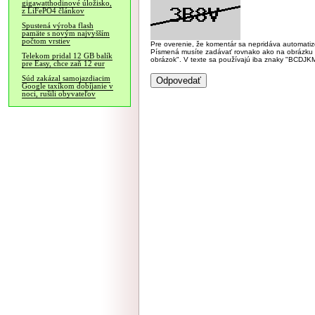
gigawatthodinové úložisko,
z LiFePO4 článkov
Spustená výroba flash
pamäte s novým najvyšším
počtom vrstiev
Pre overenie, že komentár sa nepridáva automatizov
Písmená musíte zadávať rovnako ako na obrázku veľk
Telekom pridal 12 GB balík
obrázok". V texte sa používajú iba znaky "BC
pre Easy, chce zaň 12 eur
Súd zakázal samojazdiacim
Google taxíkom dobíjanie v
noci, rušili obyvateľov