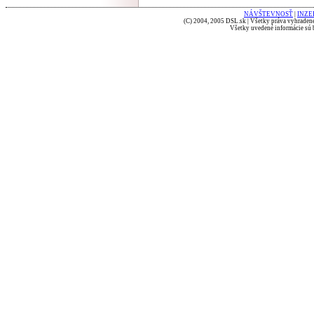
NÁVŠTEVNOSŤ
|
INZE
(C) 2004, 2005 DSL.sk | Všetky práva vyhradené
Všetky uvedené informácie sú b