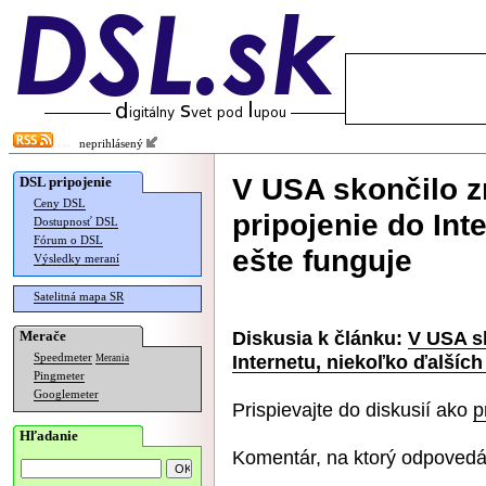
neprihlásený
V USA skončilo z
DSL pripojenie
Ceny DSL
pripojenie do Int
Dostupnosť DSL
Fórum o DSL
ešte funguje
Výsledky meraní
Satelitná mapa SR
Diskusia k článku:
V USA s
Merače
Internetu, niekoľko ďalších
Speedmeter
Merania
Pingmeter
Googlemeter
Prispievajte do diskusií ako
p
Hľadanie
Komentár, na ktorý odpovedá