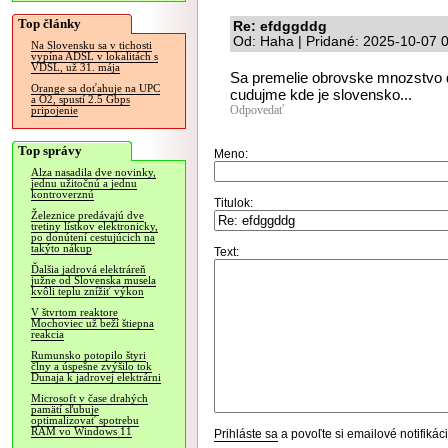
Top články
Re: efdggddg
Od: Haha | Pridané: 2025-10-07 
Na Slovensku sa v tichosti
vypína ADSL v lokalitách s
VDSL, už 31. mája
Sa premelie obrovske mnozstvo da
Orange sa doťahuje na UPC
cudujme kde je slovensko...
a O2, spustí 2.5 Gbps
Odpovedať
pripojenie
Top správy
Meno:
Alza nasadila dve novinky,
jednu užitočnú a jednu
kontroverznú
Titulok:
Železnice predávajú dve
tretiny lístkov elektronicky,
po donútení cestujúcich na
takýto nákup
Text:
Ďalšia jadrová elektráreň
južne od Slovenska musela
kvôli teplu znížiť výkon
V štvrtom reaktore
Mochoviec už beží štiepna
reakcia
Rumunsko potopilo štyri
člny a úspešne zvýšilo tok
Dunaja k jadrovej elektrárni
Microsoft v čase drahých
pamätí sľubuje
optimalizovať spotrebu
RAM vo Windows 11
Prihláste sa
a povoľte si emailové notifiká