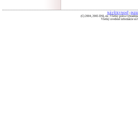
NÁVŠTEVNOSŤ
|
INZE
(C) 2004, 2005 DSL.sk | Všetky práva vyhradené
Všetky uvedené informácie sú b