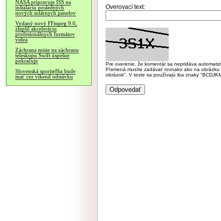
NASA pripravuje ISS na
Overovací text:
inštaláciu posledných
nových solárnych panelov
Vydaný nový FFmpeg 9.0,
zlepšil akceleráciu
profesionálnych formátov
videa
Záchrana misie na záchranu
teleskopu Swift úspešne
pokračuje
Pre overenie, že komentár sa nepridáva automatizov
Písmená musíte zadávať rovnako ako na obrázku veľk
Slovenská sporiteľňa bude
obrázok". V texte sa používajú iba znaky "BC
mať cez víkend odstávku