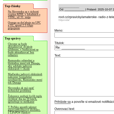
Top články
_____________
Od: _____________ | Pridané: 2025-10-07 
Na Slovensku sa v tichosti
vypína ADSL v lokalitách s
root.cz/zpravicky/amaterske- radio-z-te
VDSL, už 31. mája
Odpovedať
Orange sa doťahuje na UPC
a O2, spustí 2.5 Gbps
pripojenie
Meno:
Top správy
Titulok:
Chrome sa bude
aktualizovať dvakrát
týždenne, v budúcnosti sa
bude aktualizovať bez
reštartov
Text:
Rumunsko odstrelmi a
blokádou mení tok Dunaja,
aby udržalo jadrovú
elektráreň v chode
Maďarsko jadrovú elektráreň
nakoniec kompletne
neodstavilo, Rumunsko mení
tok Dunaja
Slovensko.sk má opäť
technické problémy
Železnice znižujú kvôli teplu
rýchlosť iba na 50 km/h,
Prihláste sa
a povoľte si emailové notifiká
spôsobuje to meškanie
V Poľsku spustili takmer
Overovací text:
gigawatthodinové úložisko,
z LiFePO4 článkov