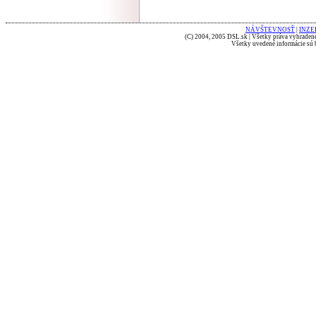
NÁVŠTEVNOSŤ
|
INZE
(C) 2004, 2005 DSL.sk | Všetky práva vyhradené
Všetky uvedené informácie sú b