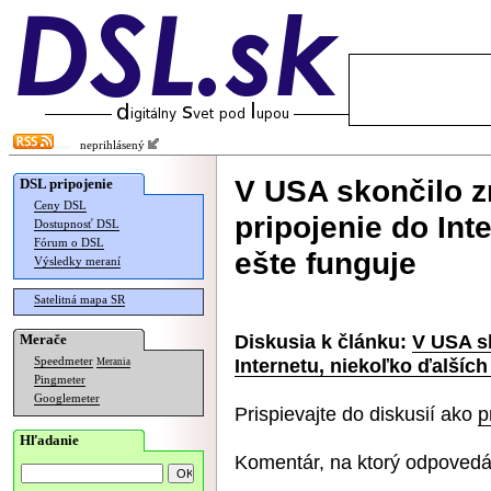
neprihlásený
V USA skončilo z
DSL pripojenie
Ceny DSL
pripojenie do Int
Dostupnosť DSL
Fórum o DSL
ešte funguje
Výsledky meraní
Satelitná mapa SR
Diskusia k článku:
V USA s
Merače
Internetu, niekoľko ďalších
Speedmeter
Merania
Pingmeter
Googlemeter
Prispievajte do diskusií ako
p
Hľadanie
Komentár, na ktorý odpovedá