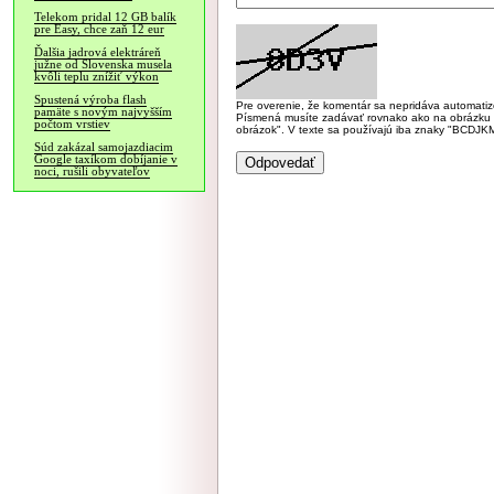
Telekom pridal 12 GB balík
pre Easy, chce zaň 12 eur
Ďalšia jadrová elektráreň
južne od Slovenska musela
kvôli teplu znížiť výkon
Spustená výroba flash
Pre overenie, že komentár sa nepridáva automatizov
pamäte s novým najvyšším
Písmená musíte zadávať rovnako ako na obrázku veľk
počtom vrstiev
obrázok". V texte sa používajú iba znaky "BC
Súd zakázal samojazdiacim
Google taxíkom dobíjanie v
noci, rušili obyvateľov