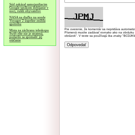
Súd zakázal samojazdiacim
Google taxíkom dobíjanie v
noci, rušili obyvateľov
NASA na diaľku na sonde
Voyager 2 úspešne znížila
spotrebu
Pre overenie, že komentár sa nepridáva automatizov
Misia na záchranu teleskopu
Písmená musíte zadávať rovnako ako na obrázku veľk
Swift ešte nie je stratená,
obrázok". V texte sa používajú iba znaky "BC
podarilo sa spomaliť jej
otáčanie