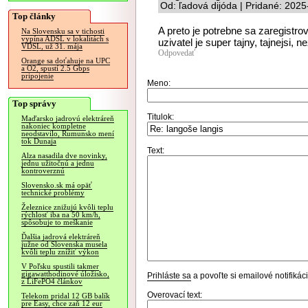
Od: ľadová dijóda | Pridané: 202
Top články
A preto je potrebne sa zaregistr
Na Slovensku sa v tichosti
vypína ADSL v lokalitách s
uzivatel je super tajny, tajnejsi, 
VDSL, už 31. mája
Odpovedať
Orange sa doťahuje na UPC
a O2, spustí 2.5 Gbps
pripojenie
Meno:
Top správy
Titulok:
Maďarsko jadrovú elektráreň
nakoniec kompletne
neodstavilo, Rumunsko mení
tok Dunaja
Text:
Alza nasadila dve novinky,
jednu užitočnú a jednu
kontroverznú
Slovensko.sk má opäť
technické problémy
Železnice znižujú kvôli teplu
rýchlosť iba na 50 km/h,
spôsobuje to meškanie
Ďalšia jadrová elektráreň
južne od Slovenska musela
kvôli teplu znížiť výkon
V Poľsku spustili takmer
gigawatthodinové úložisko,
Prihláste sa
a povoľte si emailové notifiká
z LiFePO4 článkov
Overovací text:
Telekom pridal 12 GB balík
pre Easy, chce zaň 12 eur