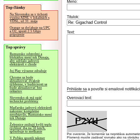
Meno:
Top články
Na Slovensku sa v tichosti
Titulok:
vypína ADSL v lokalitách s
VDSL, už 31. mája
Orange sa doťahuje na UPC
a O2, spustí 2.5 Gbps
Text:
pripojenie
Top správy
Rumunsko odstrelmi a
blokádou mení tok Dunaja,
aby udržalo jadrovú
elektráreň v chode
Joj Play výrazne zdražuje
Chrome sa bude
aktualizovať dvakrát
týždenne, v budúcnosti sa
bude aktualizovať bez
Prihláste sa
a povoľte si emailové notifiká
reštartov
Overovací text:
Slovensko.sk má opäť
technické problémy
Maďarsko jadrovú elektráreň
nakoniec kompletne
neodstavilo, Rumunsko mení
tok Dunaja
Železnice znižujú kvôli teplu
rýchlosť iba na 50 km/h,
spôsobuje to meškanie
Pre overenie, že komentár sa nepridáva automatizov
Písmená musíte zadávať rovnako ako na obrázku veľk
V Poľsku spustili takmer