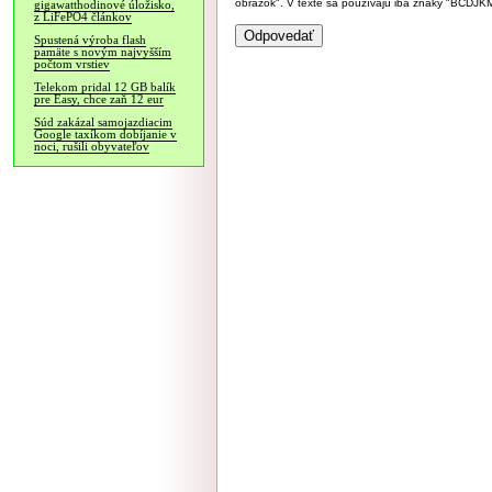
obrázok". V texte sa používajú iba znaky "BC
gigawatthodinové úložisko,
z LiFePO4 článkov
Spustená výroba flash
pamäte s novým najvyšším
počtom vrstiev
Telekom pridal 12 GB balík
pre Easy, chce zaň 12 eur
Súd zakázal samojazdiacim
Google taxíkom dobíjanie v
noci, rušili obyvateľov