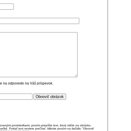
cie na odpovede na Váš príspevok.
anými prostriedkami, prosím prepíšte text, ktorý vidíte na obrázku.
é. Pokiaľ text neviete prečítať, kliknite prosím na tlačidlo "Obnoviť