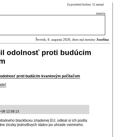
Za poslednú hodinu: 51 meraní
inzercia
Štvrtok, 6. augusta 2026, dnes má meniny
Jozefína
šil odolnosť proti budúcim
om
l odolnosť proti budúcim kvantovým počítačom
ateľ
.
-08 12:58:13
ntralneho blackboxu zriadenej EU, odkial si ich podla
tne zlozky jednotlivych statov po uhrade vsimneho.