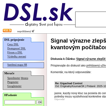
neprihlásený
Signal výrazne zlep
DSL pripojenie
Ceny DSL
kvantovým počítač
Dostupnosť DSL
Fórum o DSL
Výsledky meraní
Diskusia k článku:
Signal výrazne zlepši
Satelitná mapa SR
Prispievajte do diskusií ako
prihlásený užív
Komentár, na ktorý odpovedáte:
Merače
Speedmeter
Merania
Pingmeter
Re: Gigachad Control
Googlemeter
Od: OriginalnyKoumakSK | Pridané: 2025-10
jasne, kazdy novy kluc sa posiela do ce
Hľadanie
potreby mozu vyzdvihovat konkretne sta
Odpovedať