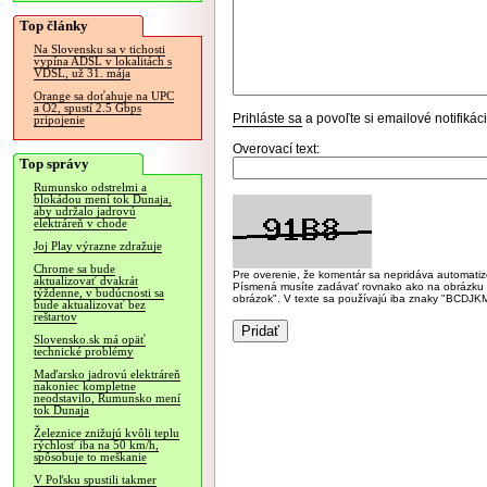
Top články
Na Slovensku sa v tichosti
vypína ADSL v lokalitách s
VDSL, už 31. mája
Orange sa doťahuje na UPC
a O2, spustí 2.5 Gbps
Prihláste sa
a povoľte si emailové notifiká
pripojenie
Overovací text:
Top správy
Rumunsko odstrelmi a
blokádou mení tok Dunaja,
aby udržalo jadrovú
elektráreň v chode
Joj Play výrazne zdražuje
Chrome sa bude
Pre overenie, že komentár sa nepridáva automatizov
aktualizovať dvakrát
Písmená musíte zadávať rovnako ako na obrázku veľk
týždenne, v budúcnosti sa
obrázok". V texte sa používajú iba znaky "BC
bude aktualizovať bez
reštartov
Slovensko.sk má opäť
technické problémy
Maďarsko jadrovú elektráreň
nakoniec kompletne
neodstavilo, Rumunsko mení
tok Dunaja
Železnice znižujú kvôli teplu
rýchlosť iba na 50 km/h,
spôsobuje to meškanie
V Poľsku spustili takmer