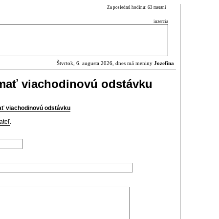
Za poslednú hodinu: 63 meraní
inzercia
Štvrtok, 6. augusta 2026, dnes má meniny
Jozefína
mať viachodinovú odstávku
ť viachodinovú odstávku
ateľ
.