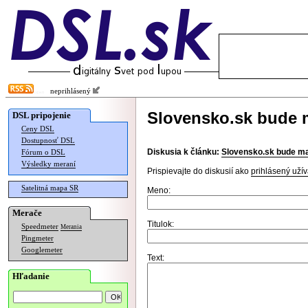
neprihlásený
Slovensko.sk bude 
DSL pripojenie
Ceny DSL
Dostupnosť DSL
Diskusia k článku:
Slovensko.sk bude ma
Fórum o DSL
Výsledky meraní
Prispievajte do diskusií ako
prihlásený užív
Satelitná mapa SR
Meno:
Merače
Titulok:
Speedmeter
Merania
Pingmeter
Googlemeter
Text:
Hľadanie