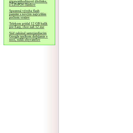
gigawatthodinové úložisko,
z LiFePO4 článkov
Spustená výroba flash
pamäte s novým najvyšším
počtom vrstiev
Telekom pridal 12 GB balík
pre Easy, chce zaň 12 eur
Súd zakázal samojazdiacim
Google taxíkom dobíjanie v
noci, rušili obyvateľov