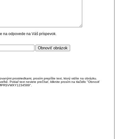
cie na odpovede na Váš príspevok.
anými prostriedkami, prosím prepíšte text, ktorý vidíte na obrázku.
é. Pokiaľ text neviete prečítať, kliknite prosím na tlačidlo "Obnoviť
DJKMPRSVWXY1234589".