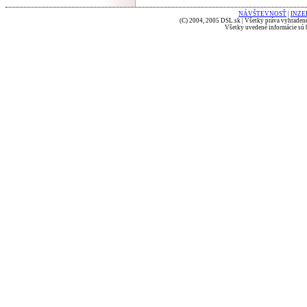
NÁVŠTEVNOSŤ
|
INZE
(C) 2004, 2005 DSL.sk | Všetky práva vyhradené
Všetky uvedené informácie sú b