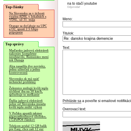
na to stačí youtube
Top články
Odpovedať
Na Slovensku sa v tichosti
vypína ADSL v lokalitách s
Meno:
VDSL, už 31. mája
Orange sa doťahuje na UPC
a O2, spustí 2.5 Gbps
pripojenie
Titulok:
Top správy
Text:
Maďarsko jadrovú elektráreň
nakoniec kompletne
neodstavilo, Rumunsko mení
tok Dunaja
Alza nasadila dve novinky,
jednu užitočnú a jednu
kontroverznú
Slovensko.sk má opäť
technické problémy
Železnice znižujú kvôli teplu
rýchlosť iba na 50 km/h,
spôsobuje to meškanie
Prihláste sa
a povoľte si emailové notifiká
Ďalšia jadrová elektráreň
južne od Slovenska musela
kvôli teplu znížiť výkon
Overovací text:
V Poľsku spustili takmer
gigawatthodinové úložisko,
z LiFePO4 článkov
Telekom pridal 12 GB balík
pre Easy, chce zaň 12 eur