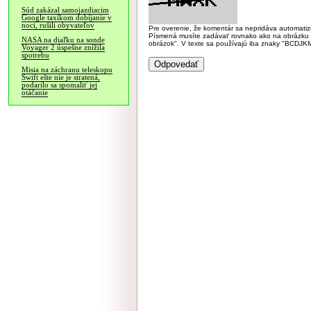
Súd zakázal samojazdiacim
Google taxíkom dobíjanie v
noci, rušili obyvateľov
Pre overenie, že komentár sa nepridáva automatizov
Písmená musíte zadávať rovnako ako na obrázku veľk
NASA na diaľku na sonde
obrázok". V texte sa používajú iba znaky "BC
Voyager 2 úspešne znížila
spotrebu
Misia na záchranu teleskopu
Swift ešte nie je stratená,
podarilo sa spomaliť jej
otáčanie