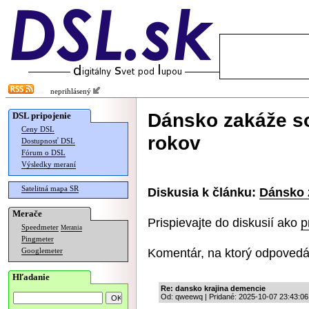
neprihlásený
Dánsko zakáže soc
DSL pripojenie
Ceny DSL
rokov
Dostupnosť DSL
Fórum o DSL
Výsledky meraní
Satelitná mapa SR
Diskusia k článku:
Dánsko z
Merače
Prispievajte do diskusií ako
p
Speedmeter
Merania
Pingmeter
Komentár, na ktorý odpovedá
Googlemeter
Hľadanie
Re: dansko krajina demencie
Od: qweewq | Pridané: 2025-10-07 23:43:06