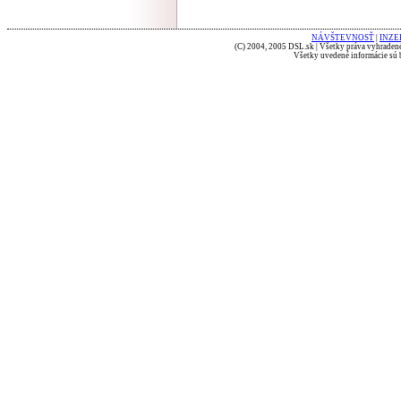
NÁVŠTEVNOSŤ
|
INZE
(C) 2004, 2005 DSL.sk | Všetky práva vyhradené
Všetky uvedené informácie sú b