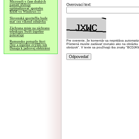
Microsoft v čase drahých
Overovací text:
pamätí sľubuje
optimalizovať spotrebu
RAM vo Windows 11
Slovenská sporiteľňa bude
mať cez víkend odstávku
Záchrana misie na záchranu
teleskopu Swift úspešne
pokračuje
Pre overenie, že komentár sa nepridáva automatizov
Rumunsko potopilo štyri
Písmená musíte zadávať rovnako ako na obrázku veľk
člny a úspešne zvýšilo tok
obrázok". V texte sa používajú iba znaky "BC
Dunaja k jadrovej elektrárni