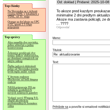
Od: doklad | Pridané: 2025-10-08
Top články
To akoze pred kazdym preukazan
Na Slovensku sa v tichosti
vypína ADSL v lokalitách s
minimalne 2 dni predtym aktualiz
VDSL, už 31. mája
Akoze ma zastavia policajti, ze 
Orange sa doťahuje na UPC
. . ????
a O2, spustí 2.5 Gbps
Odpovedať
pripojenie
Top správy
Meno:
Alza nasadila dve novinky,
jednu užitočnú a jednu
kontroverznú
Titulok:
Železnice predávajú dve
tretiny lístkov elektronicky,
po donútení cestujúcich na
takýto nákup
Text:
Ďalšia jadrová elektráreň
južne od Slovenska musela
kvôli teplu znížiť výkon
V štvrtom reaktore
Mochoviec už beží štiepna
reakcia
NASA pripravuje ISS na
inštaláciu posledných
nových solárnych panelov
Vydaný nový FFmpeg 9.0,
zlepšil akceleráciu
profesionálnych formátov
videa
Prihláste sa
a povoľte si emailové notifiká