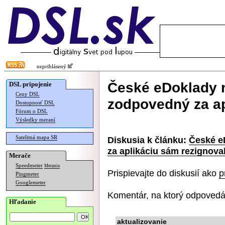
neprihlásený
České eDoklady n
DSL pripojenie
Ceny DSL
zodpovedný za ap
Dostupnosť DSL
Fórum o DSL
Výsledky meraní
Satelitná mapa SR
Diskusia k článku:
České e
za aplikáciu sám rezignova
Merače
Speedmeter
Merania
Prispievajte do diskusií ako
p
Pingmeter
Googlemeter
Komentár, na ktorý odpovedá
Hľadanie
aktualizovanie