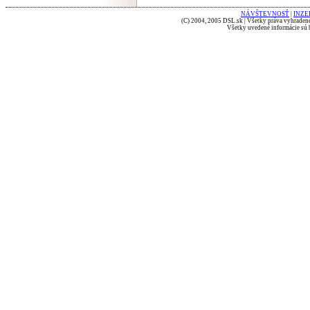
NÁVŠTEVNOSŤ
|
INZE
(C) 2004, 2005 DSL.sk | Všetky práva vyhradené
Všetky uvedené informácie sú b