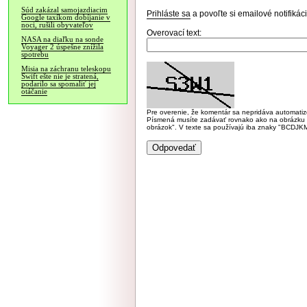
Súd zakázal samojazdiacim
Prihláste sa
a povoľte si emailové notifiká
Google taxíkom dobíjanie v
noci, rušili obyvateľov
Overovací text:
NASA na diaľku na sonde
Voyager 2 úspešne znížila
spotrebu
Misia na záchranu teleskopu
Swift ešte nie je stratená,
podarilo sa spomaliť jej
otáčanie
Pre overenie, že komentár sa nepridáva automatizov
Písmená musíte zadávať rovnako ako na obrázku veľk
obrázok". V texte sa používajú iba znaky "BC