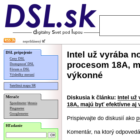
neprihlásený
Intel už vyrába 
DSL pripojenie
Ceny DSL
procesom 18A, ma
Dostupnosť DSL
Fórum o DSL
výkonné
Výsledky meraní
Satelitná mapa SR
Diskusia k článku:
Intel u
Merače
18A, majú byť efektívne aj
Speedmeter
Merania
Pingmeter
Googlemeter
Prispievajte do diskusií ako
p
Hľadanie
Komentár, na ktorý odpovedá