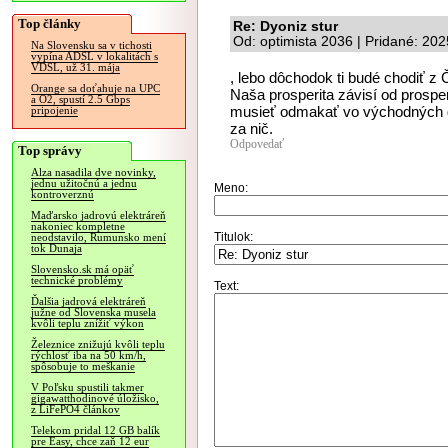
Top články
Re: Dyoniz stur
Od: optimista 2036 | Pridané: 20
Na Slovensku sa v tichosti
vypína ADSL v lokalitách s
VDSL, už 31. mája
, lebo dôchodok ti budé chodiť z
Orange sa doťahuje na UPC
Naša prosperita závisí od prospe
a O2, spustí 2.5 Gbps
musieť odmakať vo východných gu
pripojenie
za nič.
Odpovedať
Top správy
Alza nasadila dve novinky,
jednu užitočnú a jednu
Meno:
kontroverznú
Maďarsko jadrovú elektráreň
nakoniec kompletne
Titulok:
neodstavilo, Rumunsko mení
tok Dunaja
Slovensko.sk má opäť
technické problémy
Text:
Ďalšia jadrová elektráreň
južne od Slovenska musela
kvôli teplu znížiť výkon
Železnice znižujú kvôli teplu
rýchlosť iba na 50 km/h,
spôsobuje to meškanie
V Poľsku spustili takmer
gigawatthodinové úložisko,
z LiFePO4 článkov
Telekom pridal 12 GB balík
pre Easy, chce zaň 12 eur