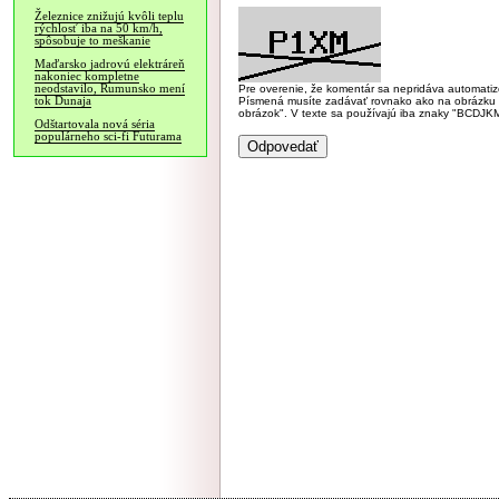
Železnice znižujú kvôli teplu
rýchlosť iba na 50 km/h,
spôsobuje to meškanie
Maďarsko jadrovú elektráreň
nakoniec kompletne
neodstavilo, Rumunsko mení
Pre overenie, že komentár sa nepridáva automatizov
tok Dunaja
Písmená musíte zadávať rovnako ako na obrázku veľk
obrázok". V texte sa používajú iba znaky "BC
Odštartovala nová séria
populárneho sci-fi Futurama