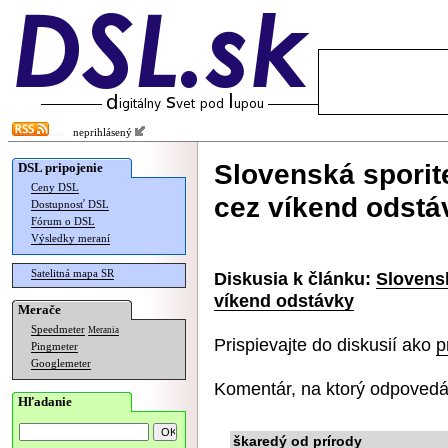
neprihlásený
Slovenská spori
DSL pripojenie
Ceny DSL
cez víkend odstá
Dostupnosť DSL
Fórum o DSL
Výsledky meraní
Satelitná mapa SR
Diskusia k článku:
Slovens
víkend odstávky
Merače
Speedmeter
Merania
Prispievajte do diskusií ako
p
Pingmeter
Googlemeter
Komentár, na ktorý odpovedá
Hľadanie
škaredý od prírody