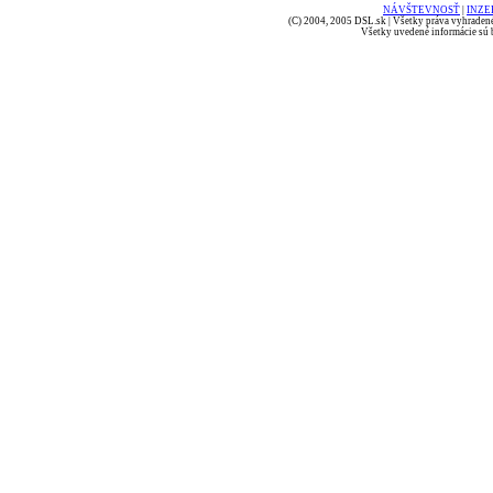
NÁVŠTEVNOSŤ
|
INZE
(C) 2004, 2005 DSL.sk | Všetky práva vyhradené
Všetky uvedené informácie sú b