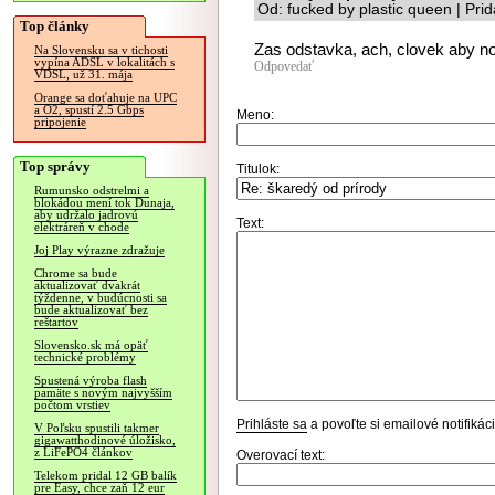
Od: fucked by plastic queen | Pr
Top články
Zas odstavka, ach, clovek aby nos
Na Slovensku sa v tichosti
vypína ADSL v lokalitách s
Odpovedať
VDSL, už 31. mája
Orange sa doťahuje na UPC
a O2, spustí 2.5 Gbps
Meno:
pripojenie
Top správy
Titulok:
Rumunsko odstrelmi a
blokádou mení tok Dunaja,
aby udržalo jadrovú
Text:
elektráreň v chode
Joj Play výrazne zdražuje
Chrome sa bude
aktualizovať dvakrát
týždenne, v budúcnosti sa
bude aktualizovať bez
reštartov
Slovensko.sk má opäť
technické problémy
Spustená výroba flash
pamäte s novým najvyšším
počtom vrstiev
Prihláste sa
a povoľte si emailové notifiká
V Poľsku spustili takmer
gigawatthodinové úložisko,
z LiFePO4 článkov
Overovací text:
Telekom pridal 12 GB balík
pre Easy, chce zaň 12 eur