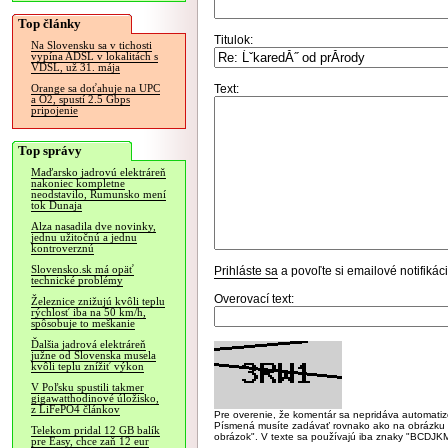
Top články
Titulok:
Na Slovensku sa v tichosti
vypína ADSL v lokalitách s
VDSL, už 31. mája
Text:
Orange sa doťahuje na UPC
a O2, spustí 2.5 Gbps
pripojenie
Top správy
Maďarsko jadrovú elektráreň
nakoniec kompletne
neodstavilo, Rumunsko mení
tok Dunaja
Alza nasadila dve novinky,
jednu užitočnú a jednu
kontroverznú
Slovensko.sk má opäť
Prihláste sa
a povoľte si emailové notifiká
technické problémy
Overovací text:
Železnice znižujú kvôli teplu
rýchlosť iba na 50 km/h,
spôsobuje to meškanie
Ďalšia jadrová elektráreň
južne od Slovenska musela
kvôli teplu znížiť výkon
V Poľsku spustili takmer
gigawatthodinové úložisko,
z LiFePO4 článkov
Pre overenie, že komentár sa nepridáva automatizov
Písmená musíte zadávať rovnako ako na obrázku veľk
Telekom pridal 12 GB balík
obrázok". V texte sa používajú iba znaky "BC
pre Easy, chce zaň 12 eur