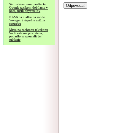
Súd zakázal samojazdiacim
Google taxíkom dobíjanie v
noci, rušili obyvateľov
NASA na diaľku na sonde
Voyager 2 úspešne znížila
spotrebu
Misia na záchranu teleskopu
Swift ešte nie je stratená,
podarilo sa spomaliť jej
otáčanie