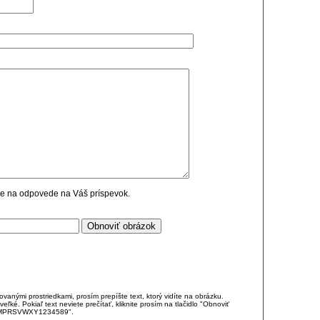
cie na odpovede na Váš príspevok.
anými prostriedkami, prosím prepíšte text, ktorý vidíte na obrázku.
é. Pokiaľ text neviete prečítať, kliknite prosím na tlačidlo "Obnoviť
DJKMPRSVWXY1234589".