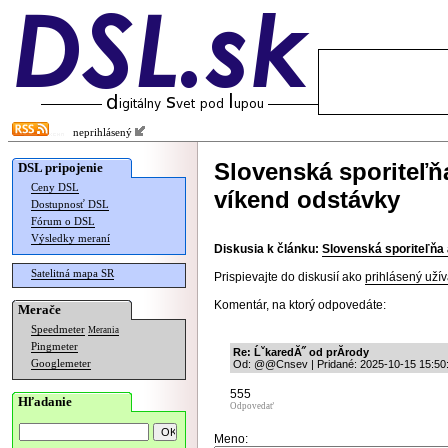
neprihlásený
Slovenská sporiteľ
DSL pripojenie
Ceny DSL
víkend odstávky
Dostupnosť DSL
Fórum o DSL
Výsledky meraní
Diskusia k článku:
Slovenská sporiteľňa
Satelitná mapa SR
Prispievajte do diskusií ako
prihlásený užív
Komentár, na ktorý odpovedáte:
Merače
Speedmeter
Merania
Pingmeter
Re: ĹˇkaredĂ˝ od prĂ­rody
Googlemeter
Od: @@Cnsev | Pridané: 2025-10-15 15:50
555
Hľadanie
Odpovedať
Meno: