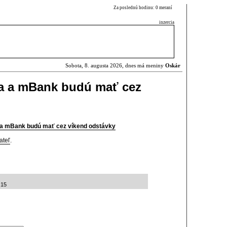
Za poslednú hodinu: 0 meraní
inzercia
Sobota, 8. augusta 2026, dnes má meniny
Oskár
ňa a mBank budú mať cez
 a mBank budú mať cez víkend odstávky
ateľ
.
:15