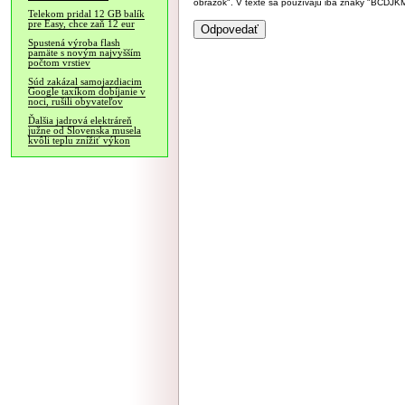
obrázok". V texte sa používajú iba znaky "BC
Telekom pridal 12 GB balík
pre Easy, chce zaň 12 eur
Spustená výroba flash
pamäte s novým najvyšším
počtom vrstiev
Súd zakázal samojazdiacim
Google taxíkom dobíjanie v
noci, rušili obyvateľov
Ďalšia jadrová elektráreň
južne od Slovenska musela
kvôli teplu znížiť výkon