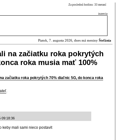
Za poslednú hodinu: 33 meraní
inzercia
Piatok, 7. augusta 2026, dnes má meniny
Štefánia
li na začiatku roka pokrytých
 konca roka musia mať 100%
i na začiatku roka pokrytých 70% diaľnic 5G, do konca roka
ateľ
.
 09:18:36
 keby mali sami nieco postavit