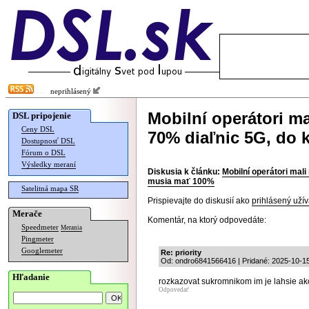
neprihlásený
Mobilní operátori ma
DSL pripojenie
Ceny DSL
70% diaľnic 5G, do
Dostupnosť DSL
Fórum o DSL
Výsledky meraní
Diskusia k článku:
Mobilní operátori mal
musia mať 100%
Satelitná mapa SR
Prispievajte do diskusií ako
prihlásený užív
Merače
Komentár, na ktorý odpovedáte:
Speedmeter
Merania
Pingmeter
Googlemeter
Re: priority
Od: ondro6841566416 | Pridané: 2025-10-15
Hľadanie
rozkazovat sukromnikom im je lahsie ako
Odpovedať