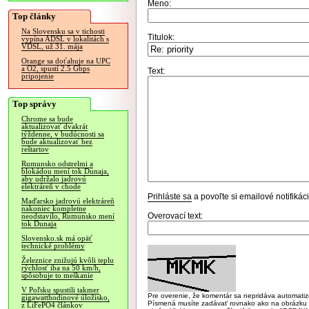
Meno:
Top články
Na Slovensku sa v tichosti
Titulok:
vypína ADSL v lokalitách s
VDSL, už 31. mája
Orange sa doťahuje na UPC
a O2, spustí 2.5 Gbps
Text:
pripojenie
Top správy
Chrome sa bude
aktualizovať dvakrát
týždenne, v budúcnosti sa
bude aktualizovať bez
reštartov
Rumunsko odstrelmi a
blokádou mení tok Dunaja,
aby udržalo jadrovú
elektráreň v chode
Prihláste sa
a povoľte si emailové notifiká
Maďarsko jadrovú elektráreň
nakoniec kompletne
Overovací text:
neodstavilo, Rumunsko mení
tok Dunaja
Slovensko.sk má opäť
technické problémy
Železnice znižujú kvôli teplu
rýchlosť iba na 50 km/h,
spôsobuje to meškanie
V Poľsku spustili takmer
Pre overenie, že komentár sa nepridáva automatizov
gigawatthodinové úložisko,
Písmená musíte zadávať rovnako ako na obrázku veľk
z LiFePO4 článkov