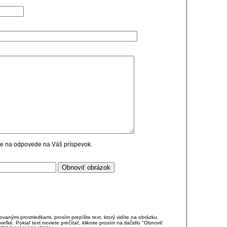
cie na odpovede na Váš príspevok.
anými prostriedkami, prosím prepíšte text, ktorý vidíte na obrázku.
é. Pokiaľ text neviete prečítať, kliknite prosím na tlačidlo "Obnoviť