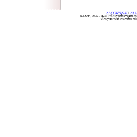
NÁVŠTEVNOSŤ
|
INZE
(C) 2004, 2005 DSL.sk | Všetky práva vyhradené
Všetky uvedené informácie sú b