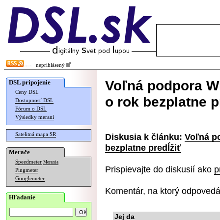
neprihlásený
Voľná podpora Wi
DSL pripojenie
Ceny DSL
o rok bezplatne p
Dostupnosť DSL
Fórum o DSL
Výsledky meraní
Satelitná mapa SR
Diskusia k článku:
Voľná p
bezplatne predĺžiť
Merače
Speedmeter
Merania
Prispievajte do diskusií ako
p
Pingmeter
Googlemeter
Komentár, na ktorý odpovedá
Hľadanie
Jej da