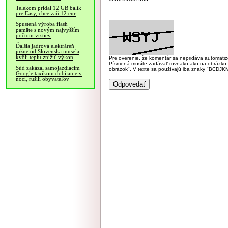
Telekom pridal 12 GB balík
pre Easy, chce zaň 12 eur
Spustená výroba flash
pamäte s novým najvyšším
počtom vrstiev
Ďalšia jadrová elektráreň
južne od Slovenska musela
kvôli teplu znížiť výkon
Pre overenie, že komentár sa nepridáva automatizov
Písmená musíte zadávať rovnako ako na obrázku veľk
Súd zakázal samojazdiacim
obrázok". V texte sa používajú iba znaky "BC
Google taxíkom dobíjanie v
noci, rušili obyvateľov