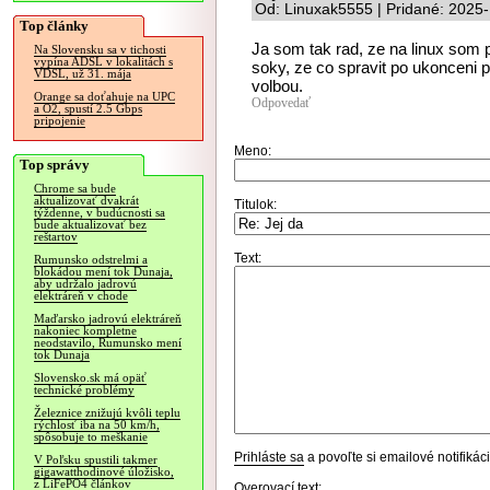
Od: Linuxak5555 | Pridané: 2025
Top články
Ja som tak rad, ze na linux som 
Na Slovensku sa v tichosti
vypína ADSL v lokalitách s
soky, ze co spravit po ukonceni 
VDSL, už 31. mája
volbou.
Orange sa doťahuje na UPC
Odpovedať
a O2, spustí 2.5 Gbps
pripojenie
Meno:
Top správy
Chrome sa bude
aktualizovať dvakrát
Titulok:
týždenne, v budúcnosti sa
bude aktualizovať bez
reštartov
Text:
Rumunsko odstrelmi a
blokádou mení tok Dunaja,
aby udržalo jadrovú
elektráreň v chode
Maďarsko jadrovú elektráreň
nakoniec kompletne
neodstavilo, Rumunsko mení
tok Dunaja
Slovensko.sk má opäť
technické problémy
Železnice znižujú kvôli teplu
rýchlosť iba na 50 km/h,
spôsobuje to meškanie
Prihláste sa
a povoľte si emailové notifiká
V Poľsku spustili takmer
gigawatthodinové úložisko,
z LiFePO4 článkov
Overovací text: