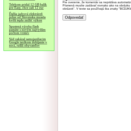
Pre overenie, že komentár sa nepridáva automatizov
Telekom pridal 12 GB balík
Písmená musíte zadávať rovnako ako na obrázku veľk
pre Easy, chce zaň 12 eur
obrázok". V texte sa používajú iba znaky "BC
Ďalšia jadrová elektráreň
južne od Slovenska musela
kvôli teplu znížiť výkon
Spustená výroba flash
pamäte s novým najvyšším
počtom vrstiev
Súd zakázal samojazdiacim
Google taxíkom dobíjanie v
noci, rušili obyvateľov