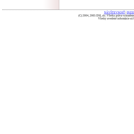
NÁVŠTEVNOSŤ
|
INZE
(C) 2004, 2005 DSL.sk | Všetky práva vyhradené
Všetky uvedené informácie sú b