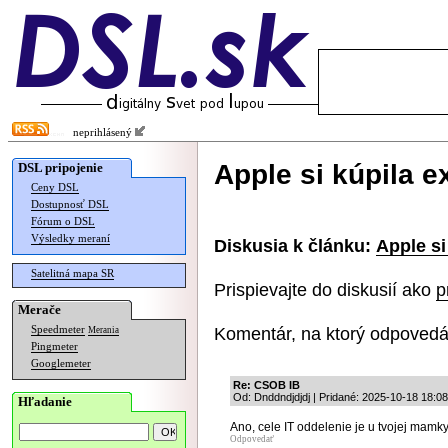
neprihlásený
Apple si kúpila e
DSL pripojenie
Ceny DSL
Dostupnosť DSL
Fórum o DSL
Výsledky meraní
Diskusia k článku:
Apple si
Satelitná mapa SR
Prispievajte do diskusií ako
p
Merače
Komentár, na ktorý odpovedá
Speedmeter
Merania
Pingmeter
Googlemeter
Re: CSOB IB
Od: Dnddndjdjdj | Pridané: 2025-10-18 18:08
Hľadanie
Ano, cele IT oddelenie je u tvojej mamk
Odpovedať