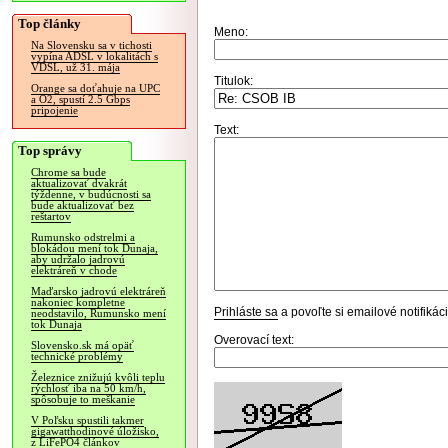
Top články
Meno:
Na Slovensku sa v tichosti
vypína ADSL v lokalitách s
VDSL, už 31. mája
Titulok:
Orange sa doťahuje na UPC
a O2, spustí 2.5 Gbps
pripojenie
Text:
Top správy
Chrome sa bude
aktualizovať dvakrát
týždenne, v budúcnosti sa
bude aktualizovať bez
reštartov
Rumunsko odstrelmi a
blokádou mení tok Dunaja,
aby udržalo jadrovú
elektráreň v chode
Maďarsko jadrovú elektráreň
nakoniec kompletne
Prihláste sa
a povoľte si emailové notifiká
neodstavilo, Rumunsko mení
tok Dunaja
Overovací text:
Slovensko.sk má opäť
technické problémy
Železnice znižujú kvôli teplu
rýchlosť iba na 50 km/h,
spôsobuje to meškanie
V Poľsku spustili takmer
gigawatthodinové úložisko,
z LiFePO4 článkov