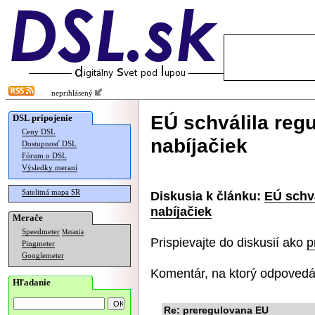
neprihlásený
EÚ schválila regu
DSL pripojenie
Ceny DSL
nabíjačiek
Dostupnosť DSL
Fórum o DSL
Výsledky meraní
Satelitná mapa SR
Diskusia k článku:
EÚ schvá
nabíjačiek
Merače
Speedmeter
Merania
Prispievajte do diskusií ako
p
Pingmeter
Googlemeter
Komentár, na ktorý odpovedá
Hľadanie
Re: preregulovana EU