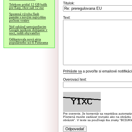
Titulok:
Telekom pridal 12 GB balík
pre Easy, chce zaň 12 eur
Spustená výroba flash
pamäte s novým najvyšším
Text:
počtom vrstiev
Súd zakázal samojazdiacim
Google taxíkom dobíjanie v
noci, rušili obyvateľov
Odštartovala nová séria
populárneho sci-fi Futurama
Prihláste sa
a povoľte si emailové notifiká
Overovací text:
Pre overenie, že komentár sa nepridáva automatizov
Písmená musíte zadávať rovnako ako na obrázku veľk
obrázok". V texte sa používajú iba znaky "BC