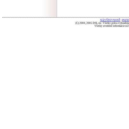
NÁVŠTEVNOSŤ
|
INZE
(C) 2004, 2005 DSL.sk | Všetky práva vyhradené
Všetky uvedené informácie sú b