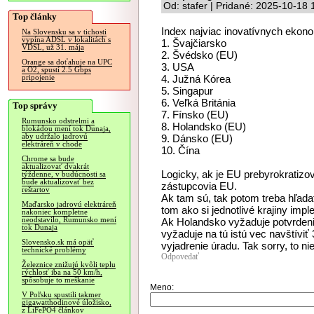
Od: stafer | Pridané: 2025-10-18 
Top články
Index najviac inovatívnych ekon
Na Slovensku sa v tichosti
vypína ADSL v lokalitách s
1. Švajčiarsko
VDSL, už 31. mája
2. Švédsko (EU)
Orange sa doťahuje na UPC
3. USA
a O2, spustí 2.5 Gbps
4. Južná Kórea
pripojenie
5. Singapur
6. Veľká Británia
Top správy
7. Fínsko (EU)
Rumunsko odstrelmi a
8. Holandsko (EU)
blokádou mení tok Dunaja,
aby udržalo jadrovú
9. Dánsko (EU)
elektráreň v chode
10. Čína
Chrome sa bude
aktualizovať dvakrát
Logicky, ak je EU prebyrokratizov
týždenne, v budúcnosti sa
bude aktualizovať bez
zástupcovia EU.
reštartov
Ak tam sú, tak potom treba hľada
Maďarsko jadrovú elektráreň
tom ako si jednotlivé krajiny impl
nakoniec kompletne
neodstavilo, Rumunsko mení
Ak Holandsko vyžaduje potvrden
tok Dunaja
vyžaduje na tú istú vec navštíviť
Slovensko.sk má opäť
vyjadrenie úradu. Tak sorry, to ni
technické problémy
Odpovedať
Železnice znižujú kvôli teplu
rýchlosť iba na 50 km/h,
spôsobuje to meškanie
Meno:
V Poľsku spustili takmer
gigawatthodinové úložisko,
z LiFePO4 článkov