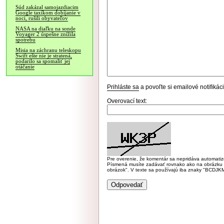
Súd zakázal samojazdiacim
Google taxíkom dobíjanie v
noci, rušili obyvateľov
NASA na diaľku na sonde
Voyager 2 úspešne znížila
spotrebu
Misia na záchranu teleskopu
Swift ešte nie je stratená,
podarilo sa spomaliť jej
otáčanie
Prihláste sa
a povoľte si emailové notifiká
Overovací text:
Pre overenie, že komentár sa nepridáva automatizov
Písmená musíte zadávať rovnako ako na obrázku veľk
obrázok". V texte sa používajú iba znaky "BC