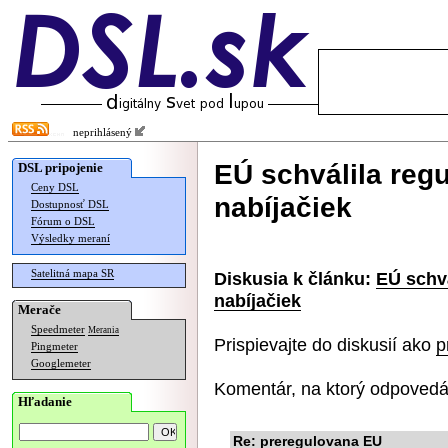
neprihlásený
EÚ schválila regu
DSL pripojenie
Ceny DSL
nabíjačiek
Dostupnosť DSL
Fórum o DSL
Výsledky meraní
Satelitná mapa SR
Diskusia k článku:
EÚ schvá
nabíjačiek
Merače
Speedmeter
Merania
Prispievajte do diskusií ako
p
Pingmeter
Googlemeter
Komentár, na ktorý odpovedá
Hľadanie
Re: preregulovana EU