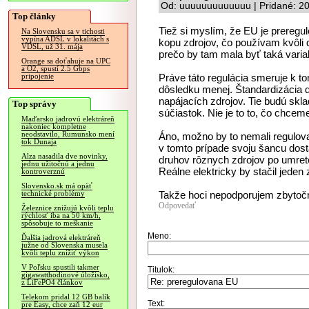
Od: uuuuuuuuuuuuu | Pridané: 2
Top články
Tiež si myslím, že EU je preregu
Na Slovensku sa v tichosti
vypína ADSL v lokalitách s
kopu zdrojov, čo používam kvôli 
VDSL, už 31. mája
prečo by tam mala byť taká variabi
Orange sa doťahuje na UPC
a O2, spustí 2.5 Gbps
Práve táto regulácia smeruje k
pripojenie
dôsledku menej. Štandardizácia
napájacích zdrojov. Tie budú skl
Top správy
súčiastok. Nie je to to, čo chcem
Maďarsko jadrovú elektráreň
nakoniec kompletne
neodstavilo, Rumunsko mení
Áno, možno by to nemali regulovať 
tok Dunaja
v tomto prípade svoju šancu dost
Alza nasadila dve novinky,
druhov rôznych zdrojov po umret
jednu užitočnú a jednu
Reálne elektricky by stačil jeden
kontroverznú
Slovensko.sk má opäť
Takže hoci nepodporujem zbytočnú 
technické problémy
Odpovedať
Železnice znižujú kvôli teplu
rýchlosť iba na 50 km/h,
spôsobuje to meškanie
Meno:
Ďalšia jadrová elektráreň
južne od Slovenska musela
kvôli teplu znížiť výkon
V Poľsku spustili takmer
Titulok:
gigawatthodinové úložisko,
z LiFePO4 článkov
Telekom pridal 12 GB balík
Text:
pre Easy, chce zaň 12 eur