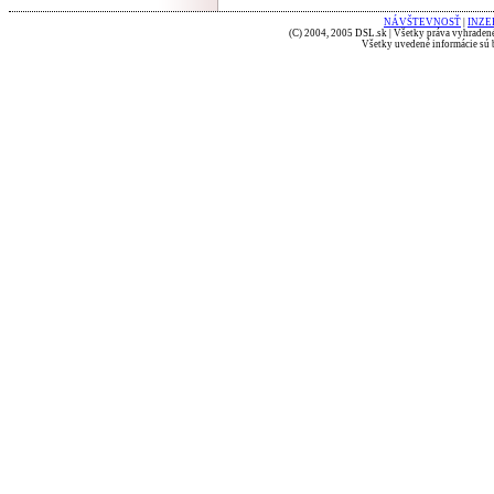
NÁVŠTEVNOSŤ
|
INZE
(C) 2004, 2005 DSL.sk | Všetky práva vyhradené
Všetky uvedené informácie sú b