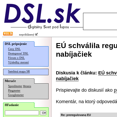
neprihlásený
EÚ schválila regu
DSL pripojenie
Ceny DSL
nabíjačiek
Dostupnosť DSL
Fórum o DSL
Výsledky meraní
Satelitná mapa SR
Diskusia k článku:
EÚ schvá
nabíjačiek
Merače
Speedmeter
Merania
Prispievajte do diskusií ako
p
Pingmeter
Googlemeter
Komentár, na ktorý odpovedá
Hľadanie
Re: preregulovana EU