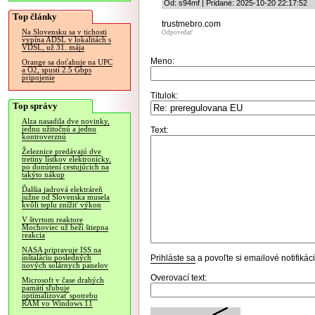
Od: s94mf | Pridané: 2025-10-20 22:17:52
Top články
trustmebro.com
Na Slovensku sa v tichosti
Odpovedať
vypína ADSL v lokalitách s
VDSL, už 31. mája
Meno:
Orange sa doťahuje na UPC
a O2, spustí 2.5 Gbps
pripojenie
Titulok:
Top správy
Alza nasadila dve novinky,
jednu užitočnú a jednu
Text:
kontroverznú
Železnice predávajú dve
tretiny lístkov elektronicky,
po donútení cestujúcich na
takýto nákup
Ďalšia jadrová elektráreň
južne od Slovenska musela
kvôli teplu znížiť výkon
V štvrtom reaktore
Mochoviec už beží štiepna
reakcia
NASA pripravuje ISS na
Prihláste sa
a povoľte si emailové notifiká
inštaláciu posledných
nových solárnych panelov
Overovací text:
Microsoft v čase drahých
pamätí sľubuje
optimalizovať spotrebu
RAM vo Windows 11