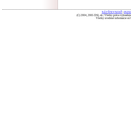
NÁVŠTEVNOSŤ
|
INZE
(C) 2004, 2005 DSL.sk | Všetky práva vyhradené
Všetky uvedené informácie sú b