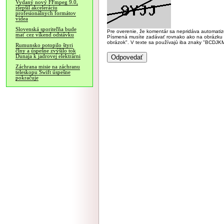
Vydaný nový FFmpeg 9.0,
zlepšil akceleráciu
profesionálnych formátov
videa
Slovenská sporiteľňa bude
Pre overenie, že komentár sa nepridáva automatizov
mať cez víkend odstávku
Písmená musíte zadávať rovnako ako na obrázku veľk
obrázok". V texte sa používajú iba znaky "BC
Rumunsko potopilo štyri
člny a úspešne zvýšilo tok
Dunaja k jadrovej elektrárni
Záchrana misie na záchranu
teleskopu Swift úspešne
pokračuje