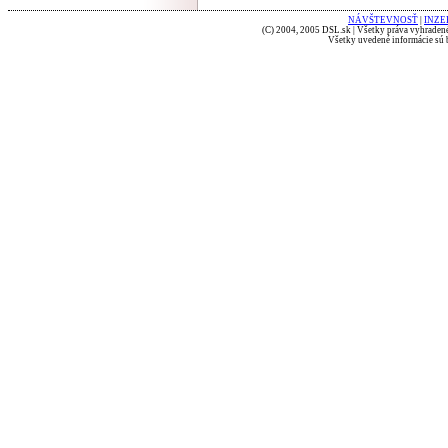
NÁVŠTEVNOSŤ
|
INZE
(C) 2004, 2005 DSL.sk | Všetky práva vyhradené
Všetky uvedené informácie sú b