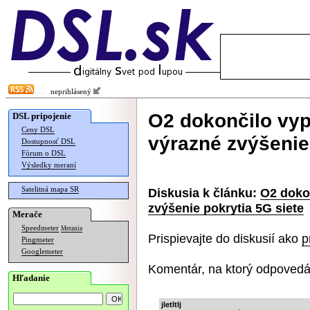
neprihlásený
O2 dokončilo vypn
DSL pripojenie
Ceny DSL
výrazné zvýšenie
Dostupnosť DSL
Fórum o DSL
Výsledky meraní
Satelitná mapa SR
Diskusia k článku:
O2 dokon
zvýšenie pokrytia 5G siete
Merače
Speedmeter
Merania
Prispievajte do diskusií ako
p
Pingmeter
Googlemeter
Komentár, na ktorý odpovedá
Hľadanie
jletltlj