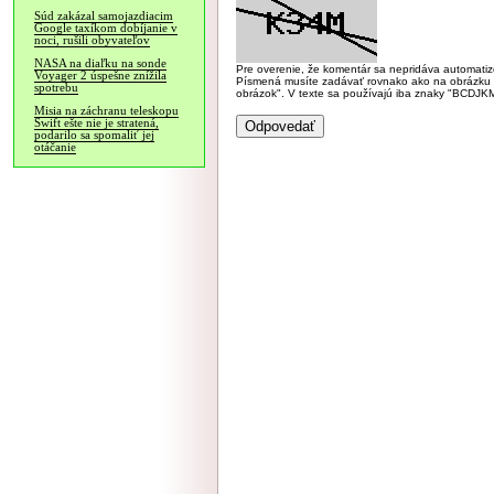
Súd zakázal samojazdiacim
Google taxíkom dobíjanie v
noci, rušili obyvateľov
NASA na diaľku na sonde
Pre overenie, že komentár sa nepridáva automatizov
Voyager 2 úspešne znížila
Písmená musíte zadávať rovnako ako na obrázku veľk
spotrebu
obrázok". V texte sa používajú iba znaky "BC
Misia na záchranu teleskopu
Swift ešte nie je stratená,
podarilo sa spomaliť jej
otáčanie