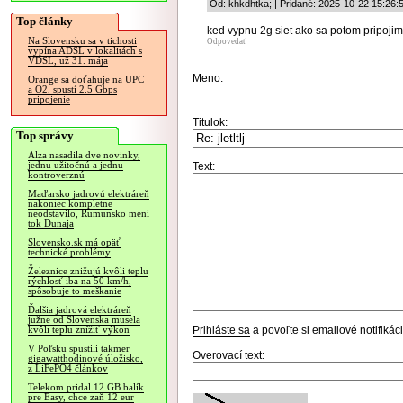
Od: khkdhtka; | Pridané: 2025-10-22 15:26:
Top články
ked vypnu 2g siet ako sa potom pripoji
Na Slovensku sa v tichosti
Odpovedať
vypína ADSL v lokalitách s
VDSL, už 31. mája
Meno:
Orange sa doťahuje na UPC
a O2, spustí 2.5 Gbps
pripojenie
Titulok:
Top správy
Alza nasadila dve novinky,
jednu užitočnú a jednu
Text:
kontroverznú
Maďarsko jadrovú elektráreň
nakoniec kompletne
neodstavilo, Rumunsko mení
tok Dunaja
Slovensko.sk má opäť
technické problémy
Železnice znižujú kvôli teplu
rýchlosť iba na 50 km/h,
spôsobuje to meškanie
Ďalšia jadrová elektráreň
južne od Slovenska musela
Prihláste sa
a povoľte si emailové notifiká
kvôli teplu znížiť výkon
V Poľsku spustili takmer
Overovací text:
gigawatthodinové úložisko,
z LiFePO4 článkov
Telekom pridal 12 GB balík
pre Easy, chce zaň 12 eur