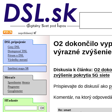
neprihlásený
O2 dokončilo vypn
DSL pripojenie
Ceny DSL
výrazné zvýšenie
Dostupnosť DSL
Fórum o DSL
Výsledky meraní
Satelitná mapa SR
Diskusia k článku:
O2 dokon
zvýšenie pokrytia 5G siete
Merače
Speedmeter
Merania
Prispievajte do diskusií ako
p
Pingmeter
Googlemeter
Komentár, na ktorý odpovedá
Hľadanie
Re: smart