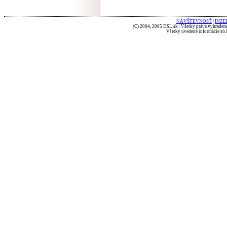
NÁVŠTEVNOSŤ
|
INZE
(C) 2004, 2005 DSL.sk | Všetky práva vyhradené
Všetky uvedené informácie sú b