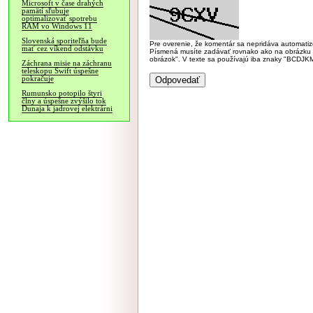
Microsoft v čase drahých
pamätí sľubuje
optimalizovať spotrebu
RAM vo Windows 11
Slovenská sporiteľňa bude
Pre overenie, že komentár sa nepridáva automatizov
mať cez víkend odstávku
Písmená musíte zadávať rovnako ako na obrázku veľk
obrázok". V texte sa používajú iba znaky "BC
Záchrana misie na záchranu
teleskopu Swift úspešne
pokračuje
Rumunsko potopilo štyri
člny a úspešne zvýšilo tok
Dunaja k jadrovej elektrárni