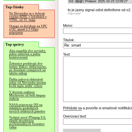
Od: djfjdjjf | Pridané: 2025-10-23 13:09:27
Top články
to je jasny signal odist definitivne od o2.
Na Slovensku sa v tichosti
Odpovedať
vypína ADSL v lokalitách s
VDSL, už 31. mája
Meno:
Orange sa doťahuje na UPC
a O2, spustí 2.5 Gbps
pripojenie
Titulok:
Top správy
Alza nasadila dve novinky,
jednu užitočnú a jednu
Text:
kontroverznú
Železnice predávajú dve
tretiny lístkov elektronicky,
po donútení cestujúcich na
takýto nákup
Ďalšia jadrová elektráreň
južne od Slovenska musela
kvôli teplu znížiť výkon
V štvrtom reaktore
Mochoviec už beží štiepna
reakcia
NASA pripravuje ISS na
Prihláste sa
a povoľte si emailové notifiká
inštaláciu posledných
nových solárnych panelov
Overovací text:
Vydaný nový FFmpeg 9.0,
zlepšil akceleráciu
profesionálnych formátov
videa