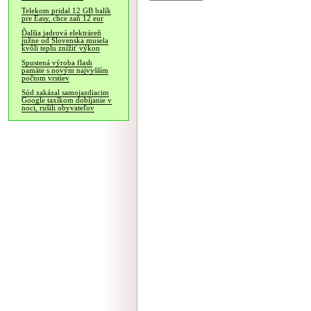
Telekom pridal 12 GB balík
pre Easy, chce zaň 12 eur
Ďalšia jadrová elektráreň
južne od Slovenska musela
kvôli teplu znížiť výkon
Spustená výroba flash
pamäte s novým najvyšším
počtom vrstiev
Súd zakázal samojazdiacim
Google taxíkom dobíjanie v
noci, rušili obyvateľov