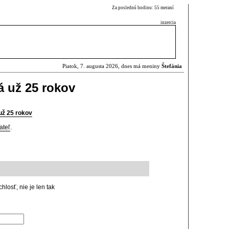
Za poslednú hodinu: 55 meraní
inzercia
Piatok, 7. augusta 2026, dnes má meniny
Štefánia
á už 25 rokov
už 25 rokov
ateľ
.
hlosť, nie je len tak