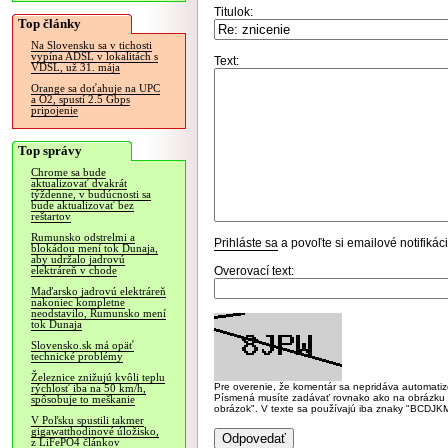
Titulok:
Top články
Na Slovensku sa v tichosti
vypína ADSL v lokalitách s
Text:
VDSL, už 31. mája
Orange sa doťahuje na UPC
a O2, spustí 2.5 Gbps
pripojenie
Top správy
Chrome sa bude
aktualizovať dvakrát
týždenne, v budúcnosti sa
bude aktualizovať bez
reštartov
Rumunsko odstrelmi a
Prihláste sa
a povoľte si emailové notifiká
blokádou mení tok Dunaja,
aby udržalo jadrovú
Overovací text:
elektráreň v chode
Maďarsko jadrovú elektráreň
nakoniec kompletne
neodstavilo, Rumunsko mení
tok Dunaja
Slovensko.sk má opäť
technické problémy
Železnice znižujú kvôli teplu
Pre overenie, že komentár sa nepridáva automatizov
rýchlosť iba na 50 km/h,
Písmená musíte zadávať rovnako ako na obrázku veľk
spôsobuje to meškanie
obrázok". V texte sa používajú iba znaky "BC
V Poľsku spustili takmer
gigawatthodinové úložisko,
z LiFePO4 článkov