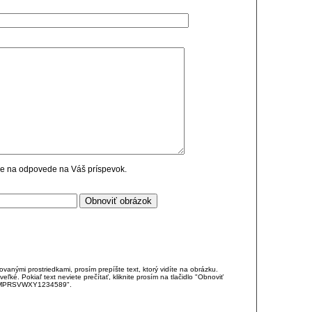
cie na odpovede na Váš príspevok.
anými prostriedkami, prosím prepíšte text, ktorý vidíte na obrázku.
é. Pokiaľ text neviete prečítať, kliknite prosím na tlačidlo "Obnoviť
DJKMPRSVWXY1234589".