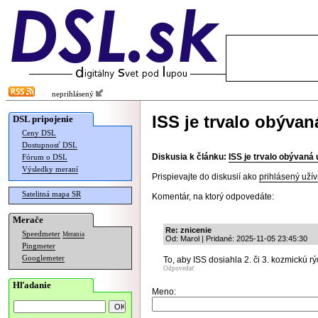
neprihlásený
ISS je trvalo obývan
DSL pripojenie
Ceny DSL
Dostupnosť DSL
Diskusia k článku:
ISS je trvalo obývaná 
Fórum o DSL
Výsledky meraní
Prispievajte do diskusií ako
prihlásený užív
Satelitná mapa SR
Komentár, na ktorý odpovedáte:
Merače
Re: znicenie
Speedmeter
Merania
Od: Marol | Pridané: 2025-11-05 23:45:30
Pingmeter
Googlemeter
To, aby ISS dosiahla 2. či 3. kozmickú rýc
Odpovedať
Hľadanie
Meno: