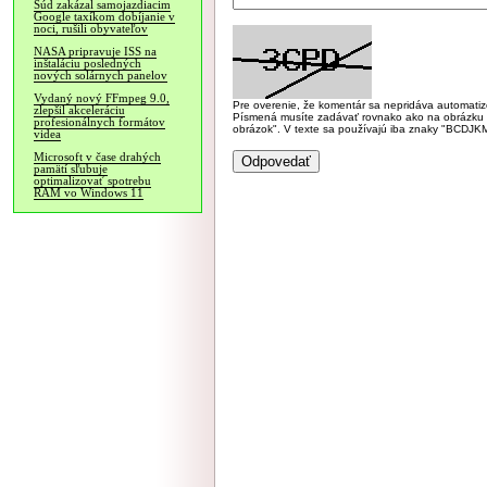
Súd zakázal samojazdiacim
Google taxíkom dobíjanie v
noci, rušili obyvateľov
NASA pripravuje ISS na
inštaláciu posledných
nových solárnych panelov
Vydaný nový FFmpeg 9.0,
Pre overenie, že komentár sa nepridáva automatizov
zlepšil akceleráciu
Písmená musíte zadávať rovnako ako na obrázku veľk
profesionálnych formátov
obrázok". V texte sa používajú iba znaky "BC
videa
Microsoft v čase drahých
pamätí sľubuje
optimalizovať spotrebu
RAM vo Windows 11