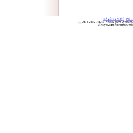
NÁVŠTEVNOSŤ
|
INZE
(C) 2004, 2005 DSL.sk | Všetky práva vyhradené
Všetky uvedené informácie sú b