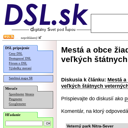
neprihlásený
Mestá a obce žia
DSL pripojenie
Ceny DSL
veľkých štátnych
Dostupnosť DSL
Fórum o DSL
Výsledky meraní
Satelitná mapa SR
Diskusia k článku:
Mestá a 
veľkých štátnych veternýc
Merače
Speedmeter
Merania
Prispievajte do diskusií ako
p
Pingmeter
Googlemeter
Komentár, na ktorý odpovedá
Hľadanie
Veterný park Nitra-Sever