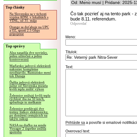
Od: Meno musí | Pridané: 2025-1
Top články
Čo tak pozrieť aj na tento park - 
Na Slovensku sa v tichosti
vypína ADSL v lokalitách s
bude 8.11. referendum.
VDSL, už 31. mája
Odpovedať
Orange sa doťahuje na UPC
a O2, spustí 2.5 Gbps
pripojenie
Meno:
Top správy
Titulok:
Alza nasadila dve novinky,
jednu užitočnú a jednu
kontroverznú
Maďarsko jadrovú elektráreň
Text:
nakoniec kompletne
neodstavilo, Rumunsko mení
tok Dunaja
Ďalšia jadrová elektráreň
južne od Slovenska musela
kvôli teplu znížiť výkon
Železnice znižujú kvôli teplu
rýchlosť iba na 50 km/h,
spôsobuje to meškanie
Železnice predávajú dve
tretiny lístkov elektronicky,
po donútení cestujúcich na
takýto nákup
Prihláste sa
a povoľte si emailové notifiká
NASA na diaľku na sonde
Voyager 2 úspešne znížila
Overovací text:
spotrebu