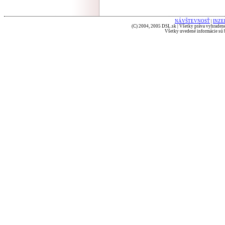
NÁVŠTEVNOSŤ
|
INZE
(C) 2004, 2005 DSL.sk | Všetky práva vyhradené
Všetky uvedené informácie sú b