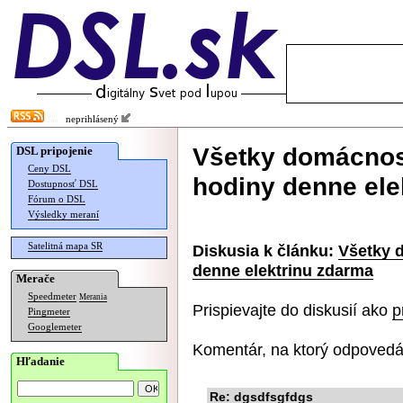
neprihlásený
Všetky domácnost
DSL pripojenie
Ceny DSL
hodiny denne ele
Dostupnosť DSL
Fórum o DSL
Výsledky meraní
Satelitná mapa SR
Diskusia k článku:
Všetky d
denne elektrinu zdarma
Merače
Speedmeter
Merania
Prispievajte do diskusií ako
p
Pingmeter
Googlemeter
Komentár, na ktorý odpovedá
Hľadanie
Re: dgsdfsgfdgs