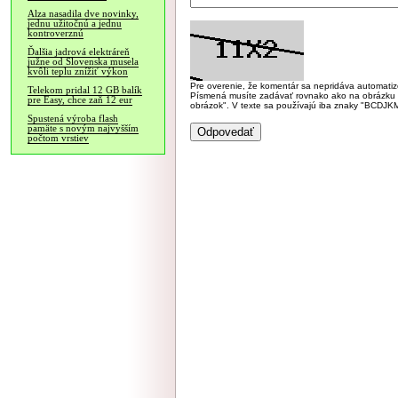
Alza nasadila dve novinky,
jednu užitočnú a jednu
kontroverznú
Ďalšia jadrová elektráreň
južne od Slovenska musela
kvôli teplu znížiť výkon
Pre overenie, že komentár sa nepridáva automatizov
Telekom pridal 12 GB balík
Písmená musíte zadávať rovnako ako na obrázku veľk
pre Easy, chce zaň 12 eur
obrázok". V texte sa používajú iba znaky "BC
Spustená výroba flash
pamäte s novým najvyšším
počtom vrstiev