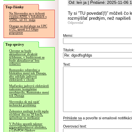
Od: len ja | Pridané: 2025-11-06 
Top články
Ty si "TU povedať(!)" môžeš čo l
Na Slovensku sa v tichosti
vypína ADSL v lokalitách s
rozmýšľať predtým, než napíšeš 
VDSL, už 31. mája
Odpovedať
Orange sa doťahuje na UPC
a O2, spustí 2.5 Gbps
pripojenie
Meno:
Top správy
Titulok:
Chrome sa bude
aktualizovať dvakrát
týždenne, v budúcnosti sa
bude aktualizovať bez
reštartov
Text:
Rumunsko odstrelmi a
blokádou mení tok Dunaja,
aby udržalo jadrovú
elektráreň v chode
Maďarsko jadrovú elektráreň
nakoniec kompletne
neodstavilo, Rumunsko mení
tok Dunaja
Slovensko.sk má opäť
technické problémy
Železnice znižujú kvôli teplu
rýchlosť iba na 50 km/h,
spôsobuje to meškanie
Prihláste sa
a povoľte si emailové notifiká
V Poľsku spustili takmer
Overovací text:
gigawatthodinové úložisko,
z LiFePO4 článkov