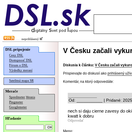
neprihlásený
V Česku začali vyku
DSL pripojenie
Ceny DSL
Dostupnosť DSL
Diskusia k článku:
V Česku začali vykur
Fórum o DSL
Výsledky meraní
Prispievajte do diskusií ako
prihlásený užív
Satelitná mapa SR
Komentár, na ktorý odpovedáte:
Merače
____________
Speedmeter
Merania
Od: ___________ | Pridané: 2025
Pingmeter
Googlemeter
nech si daju cierne zavesy do oki
kwatt k dobru
Hľadanie
Odpovedať
Meno: