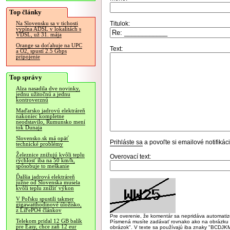
Top články
Titulok:
Na Slovensku sa v tichosti
vypína ADSL v lokalitách s
VDSL, už 31. mája
Orange sa doťahuje na UPC
Text:
a O2, spustí 2.5 Gbps
pripojenie
Top správy
Alza nasadila dve novinky,
jednu užitočnú a jednu
kontroverznú
Maďarsko jadrovú elektráreň
nakoniec kompletne
neodstavilo, Rumunsko mení
tok Dunaja
Slovensko.sk má opäť
Prihláste sa
a povoľte si emailové notifiká
technické problémy
Železnice znižujú kvôli teplu
Overovací text:
rýchlosť iba na 50 km/h,
spôsobuje to meškanie
Ďalšia jadrová elektráreň
južne od Slovenska musela
kvôli teplu znížiť výkon
V Poľsku spustili takmer
gigawatthodinové úložisko,
z LiFePO4 článkov
Pre overenie, že komentár sa nepridáva automatizov
Telekom pridal 12 GB balík
Písmená musíte zadávať rovnako ako na obrázku veľk
pre Easy, chce zaň 12 eur
obrázok". V texte sa používajú iba znaky "BC