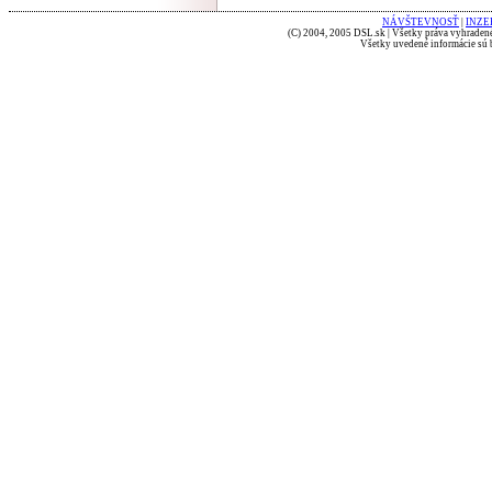
NÁVŠTEVNOSŤ
|
INZE
(C) 2004, 2005 DSL.sk | Všetky práva vyhradené
Všetky uvedené informácie sú b