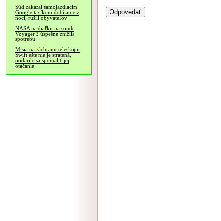
Súd zakázal samojazdiacim
Google taxíkom dobíjanie v
noci, rušili obyvateľov
NASA na diaľku na sonde
Voyager 2 úspešne znížila
spotrebu
Misia na záchranu teleskopu
Swift ešte nie je stratená,
podarilo sa spomaliť jej
otáčanie