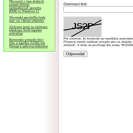
Microsoft v čase drahých
Overovací text:
pamätí sľubuje
optimalizovať spotrebu
RAM vo Windows 11
Slovenská sporiteľňa bude
mať cez víkend odstávku
Záchrana misie na záchranu
teleskopu Swift úspešne
pokračuje
Pre overenie, že komentár sa nepridáva automatizov
Rumunsko potopilo štyri
Písmená musíte zadávať rovnako ako na obrázku veľk
člny a úspešne zvýšilo tok
obrázok". V texte sa používajú iba znaky "BC
Dunaja k jadrovej elektrárni