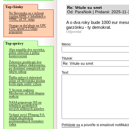
Top články
Re: Vrtule su smrt
Od: ParaNoik | Pridané: 2025-11-
Na Slovensku sa v tichosti
vypína ADSL v lokalitách s
VDSL, už 31. mája
A o dva roky bude 1000 eur mesa
Orange sa doťahuje na UPC
garzónku - ty demokrat.
a O2, spustí 2.5 Gbps
Odpovedať
pripojenie
Top správy
Meno:
Alza nasadila dve novinky,
jednu užitočnú a jednu
kontroverznú
Titulok:
Železnice predávajú dve
tretiny lístkov elektronicky,
po donútení cestujúcich na
takýto nákup
Text:
Ďalšia jadrová elektráreň
južne od Slovenska musela
kvôli teplu znížiť výkon
V štvrtom reaktore
Mochoviec už beží štiepna
reakcia
NASA pripravuje ISS na
inštaláciu posledných
nových solárnych panelov
Vydaný nový FFmpeg 9.0,
zlepšil akceleráciu
profesionálnych formátov
videa
Prihláste sa
a povoľte si emailové notifiká