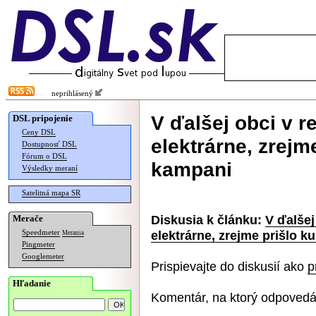
neprihlásený
V ďalšej obci v r
DSL pripojenie
Ceny DSL
elektrárne, zrejm
Dostupnosť DSL
Fórum o DSL
kampani
Výsledky meraní
Satelitná mapa SR
Diskusia k článku:
V ďalšej
Merače
elektrárne, zrejme prišlo 
Speedmeter
Merania
Pingmeter
Googlemeter
Prispievajte do diskusií ako
p
Hľadanie
Komentár, na ktorý odpovedá