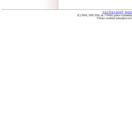
NÁVŠTEVNOSŤ
|
INZE
(C) 2004, 2005 DSL.sk | Všetky práva vyhradené
Všetky uvedené informácie sú b