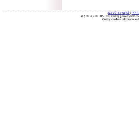
NÁVŠTEVNOSŤ
|
INZE
(C) 2004, 2005 DSL.sk | Všetky práva vyhradené
Všetky uvedené informácie sú b