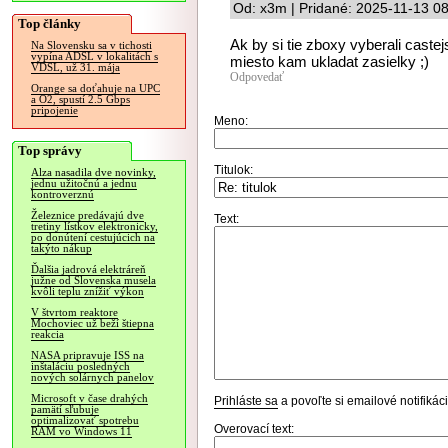
Od: x3m | Pridané: 2025-11-13 0
Top články
Ak by si tie zboxy vyberali caste
Na Slovensku sa v tichosti
vypína ADSL v lokalitách s
miesto kam ukladat zasielky ;)
VDSL, už 31. mája
Odpovedať
Orange sa doťahuje na UPC
a O2, spustí 2.5 Gbps
pripojenie
Meno:
Top správy
Titulok:
Alza nasadila dve novinky,
jednu užitočnú a jednu
kontroverznú
Železnice predávajú dve
Text:
tretiny lístkov elektronicky,
po donútení cestujúcich na
takýto nákup
Ďalšia jadrová elektráreň
južne od Slovenska musela
kvôli teplu znížiť výkon
V štvrtom reaktore
Mochoviec už beží štiepna
reakcia
NASA pripravuje ISS na
inštaláciu posledných
nových solárnych panelov
Microsoft v čase drahých
Prihláste sa
a povoľte si emailové notifiká
pamätí sľubuje
optimalizovať spotrebu
Overovací text:
RAM vo Windows 11