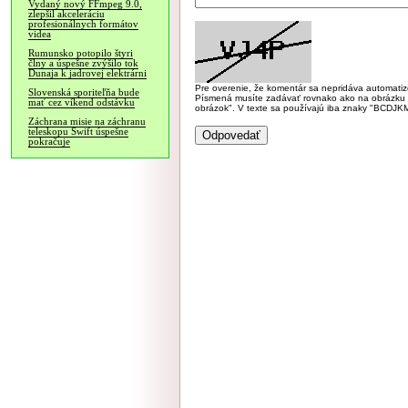
Vydaný nový FFmpeg 9.0,
zlepšil akceleráciu
profesionálnych formátov
videa
Rumunsko potopilo štyri
člny a úspešne zvýšilo tok
Dunaja k jadrovej elektrárni
Pre overenie, že komentár sa nepridáva automatizov
Slovenská sporiteľňa bude
Písmená musíte zadávať rovnako ako na obrázku veľk
mať cez víkend odstávku
obrázok". V texte sa používajú iba znaky "BC
Záchrana misie na záchranu
teleskopu Swift úspešne
pokračuje