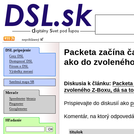
neprihlásený
Packeta začína č
DSL pripojenie
Ceny DSL
ako do zvoleného
Dostupnosť DSL
Fórum o DSL
Výsledky meraní
Satelitná mapa SR
Diskusia k článku:
Packeta 
zvoleného Z-Boxu, dá sa to
Merače
Speedmeter
Merania
Prispievajte do diskusií ako
p
Pingmeter
Googlemeter
Komentár, na ktorý odpovedá
Hľadanie
titulok