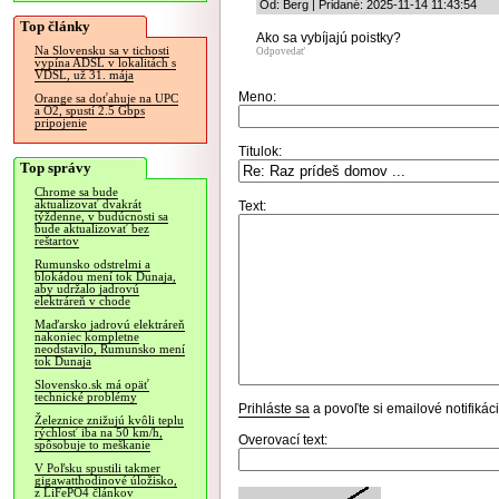
Od: Berg | Pridané: 2025-11-14 11:43:54
Top články
Ako sa vybíjajú poistky?
Na Slovensku sa v tichosti
Odpovedať
vypína ADSL v lokalitách s
VDSL, už 31. mája
Meno:
Orange sa doťahuje na UPC
a O2, spustí 2.5 Gbps
pripojenie
Titulok:
Top správy
Chrome sa bude
aktualizovať dvakrát
Text:
týždenne, v budúcnosti sa
bude aktualizovať bez
reštartov
Rumunsko odstrelmi a
blokádou mení tok Dunaja,
aby udržalo jadrovú
elektráreň v chode
Maďarsko jadrovú elektráreň
nakoniec kompletne
neodstavilo, Rumunsko mení
tok Dunaja
Slovensko.sk má opäť
technické problémy
Prihláste sa
a povoľte si emailové notifiká
Železnice znižujú kvôli teplu
rýchlosť iba na 50 km/h,
Overovací text:
spôsobuje to meškanie
V Poľsku spustili takmer
gigawatthodinové úložisko,
z LiFePO4 článkov