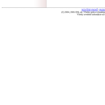
NÁVŠTEVNOSŤ
|
INZE
(C) 2004, 2005 DSL.sk | Všetky práva vyhradené
Všetky uvedené informácie sú b