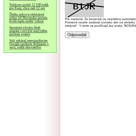
Telekom pridal 12 GB balík
pre Easy, chce zaň 12 eur
Ďalšia jadrová elektráreň
južne od Slovenska musela
Pre overenie, že komentár sa nepridáva automatizov
kvôli teplu znížiť výkon
Písmená musíte zadávať rovnako ako na obrázku veľk
obrázok". V texte sa používajú iba znaky "BC
Spustená výroba flash
pamäte s novým najvyšším
počtom vrstiev
Súd zakázal samojazdiacim
Google taxíkom dobíjanie v
noci, rušili obyvateľov