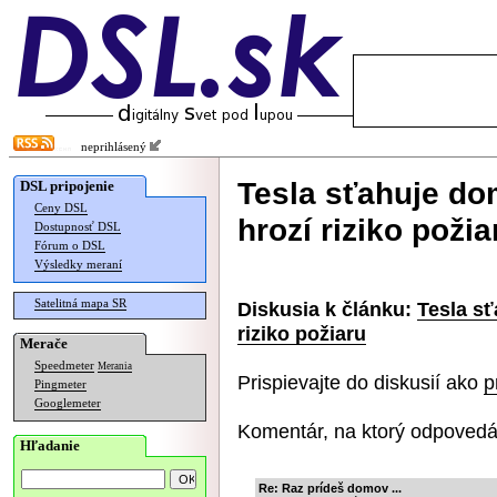
neprihlásený
Tesla sťahuje do
DSL pripojenie
Ceny DSL
hrozí riziko požia
Dostupnosť DSL
Fórum o DSL
Výsledky meraní
Satelitná mapa SR
Diskusia k článku:
Tesla sť
riziko požiaru
Merače
Speedmeter
Merania
Prispievajte do diskusií ako
p
Pingmeter
Googlemeter
Komentár, na ktorý odpovedá
Hľadanie
Re: Raz prídeš domov ...